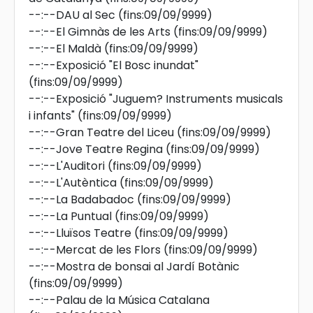
--:--
DAU al Sec
(fins:09/09/9999)
--:--
El Gimnàs de les Arts
(fins:09/09/9999)
--:--
El Maldà
(fins:09/09/9999)
--:--
Exposició "El Bosc inundat"
(fins:09/09/9999)
--:--
Exposició "Juguem? Instruments musicals
i infants"
(fins:09/09/9999)
--:--
Gran Teatre del Liceu
(fins:09/09/9999)
--:--
Jove Teatre Regina
(fins:09/09/9999)
--:--
L'Auditori
(fins:09/09/9999)
--:--
L'Autèntica
(fins:09/09/9999)
--:--
La Badabadoc
(fins:09/09/9999)
--:--
La Puntual
(fins:09/09/9999)
--:--
Lluïsos Teatre
(fins:09/09/9999)
--:--
Mercat de les Flors
(fins:09/09/9999)
--:--
Mostra de bonsai al Jardí Botànic
(fins:09/09/9999)
--:--
Palau de la Música Catalana