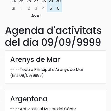
24
25
26
27
28
29
30
31
1
2
3
4
5
6
Avui
Agenda d'activitats
cles
del dia 09/09/9999
les
ies
Arenys de Mar
--:--
Teatre Principal d'Arenys de Mar
(fins:09/09/9999)
ts
Argentona
s
--:--
Activitats al Museu del Càntir