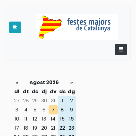
«
Agost 2026
»
e
dl
dt
dc
dj
dv
ds
dg
27
28
29
30
31
1
2
3
4
5
6
7
8
9
10
11
12
13
14
15
16
17
18
19
20
21
22
23
es