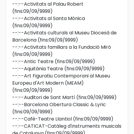
--:--
Activitats al Palau Robert
(fins:09/09/9999)
--:--
Activitats al Santa Mònica
(fins:09/09/9999)
--:--
Activitats culturals al Museu Diocesà de
Barcelona
(fins:09/09/9999)
--:--
Activitats familiars a la Fundació Miró
(fins:09/09/9999)
--:--
Antic Teatre
(fins:09/09/9999)
--:--
Aquitània Teatre
(fins:09/09/9999)
--:--
Art Figuratiu Contemporani al Museu
Europeu d'Art Modern (MEAM)
(fins:09/09/9999)
--:--
Auditori de Sant Martí
(fins:09/09/9999)
--:--
Barcelona Obertura Classic & Lyric
(fins:09/09/9999)
--:--
Cafè-Teatre Llantiol
(fins:09/09/9999)
--:--
CATICAT-Catàleg d'instruments musicals
de Catalunya
(fins:09/09/9999)