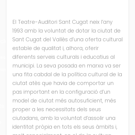
El Teatre-Auditori Sant Cugat neix l’any
1993 amb la voluntat de dotar la ciutat de
Sant Cugat del Vallès d’una oferta cultural
cles
estable de qualitat i, alhora, oferir
diferents serveis culturals i educatius al
les
municipi. La seva posada en marxa va ser
ies
una fita cabdal de la política cultural de la
ciutat atès que havia de comportar un
pas important en la configuració d’un
model de ciutat més autosuficient, més
ts
proper a les necessitats dels seus
ciutadans, amb la voluntat d’assolir una
s
identitat pròpia en tots els seus àmbits i,