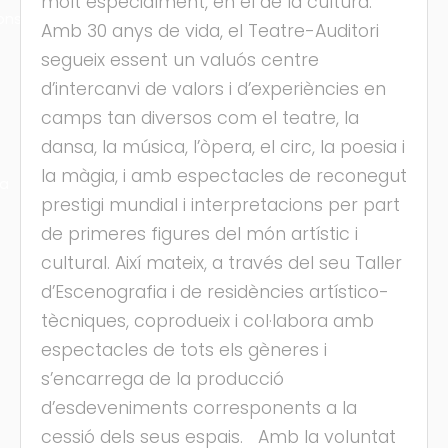
molt especialment, en el de la cultura.
ons
Amb 30 anys de vida, el Teatre-Auditori
segueix essent un valuós centre
d’intercanvi de valors i d’experiències en
camps tan diversos com el teatre, la
dansa, la música, l’òpera, el circ, la poesia i
la màgia, i amb espectacles de reconegut
ra
prestigi mundial i interpretacions per part
de primeres figures del món artístic i
cultural. Així mateix, a través del seu Taller
d’Escenografia i de residències artístico-
tècniques, coprodueix i col·labora amb
espectacles de tots els gèneres i
s’encarrega de la producció
d’esdeveniments corresponents a la
cessió dels seus espais. Amb la voluntat