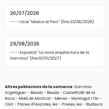
ons
26/07/2026
--:--
Cicle "Música al Parc"
(fins:23/08/2026)
29/08/2026
ra
--:--
Exposició "La nova arquitectura de la
Garrotxa"
(fins:10/01/2027)
Altres poblacions de la comarca
:
Garrotxa
Argelaguer
-
Besalú
-
Beuda
-
Castellfollit de la
Roca
-
Maià de Montcal
-
Mieres
-
Montagut i Oix
-
Olot
-
Planes d'Hostoles, les
-
Preses, les
-
Riudaura