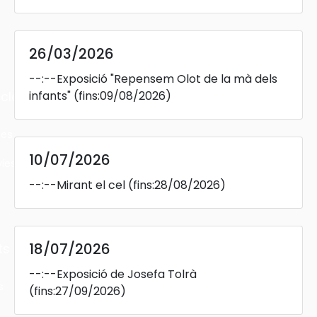
26/03/2026
--:--
Exposició "Repensem Olot de la mà dels
infants"
(fins:09/08/2026)
cles
les
10/07/2026
ies
--:--
Mirant el cel
(fins:28/08/2026)
18/07/2026
ts
--:--
Exposició de Josefa Tolrà
s
(fins:27/09/2026)