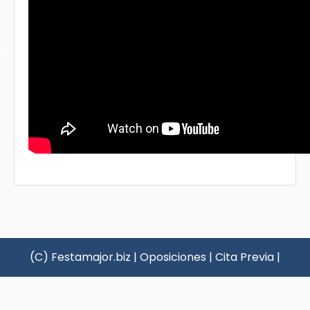
s
(C) Festamajor.biz
|
Oposiciones
|
Cita Previa
|