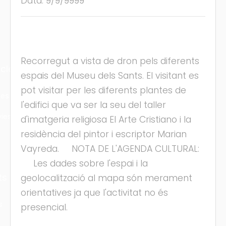
Data: 9/9/9999
Recorregut a vista de dron pels diferents
cles
espais del Museu dels Sants. El visitant es
pot visitar per les diferents plantes de
les
l'edifici que va ser la seu del taller
ies
d'imatgeria religiosa El Arte Cristiano i la
residència del pintor i escriptor Marian
Vayreda. NOTA DE L'AGENDA CULTURAL:
Les dades sobre l'espai i la
ts
geolocalització al mapa són merament
orientatives ja que l'activitat no és
s
presencial.