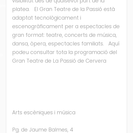
visibilitat des de qualsevol part de la
ons
platea. El Gran Teatre de la Passió està
adaptat tecnològicament i
escenogràficament per a espectacles de
gran format: teatre, concerts de música,
dansa, òpera, espectacles familiats. Aquí
podeu consultar tota la programació del
ra
Gran Teatre de La Passió de Cervera
Arts escèniques i música
Pg. de Jaume Balmes, 4