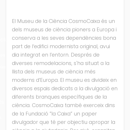
El Museu de la Ciència CosmoCaixa és un
dels museus de ciència pioners a Europa i
conserva a les seves dependències bona
cles
part de l‘edifici modernista original, avui
dia integrat en l’entorn. Després de
les
diverses remodelacions, s'ha situat a la
ies
llista dels museus de ciència més
moderns d’Europa. El museu es divideix en
diversos espais dedicats a la divulgació en
diferents branques específiques de la
ts
ciència. CosmoCaixa també exerceix dins
de la Fundació ”la Caixa” un paper
s
divulgador que té per objectiu apropar la