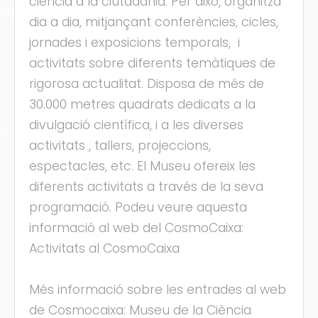
ciència a la ciutadania. Per això, organitza
ons
dia a dia, mitjançant conferències, cicles,
jornades i exposicions temporals, i
activitats sobre diferents temàtiques de
rigorosa actualitat. Disposa de més de
30.000 metres quadrats dedicats a la
divulgació científica, i a les diverses
ra
activitats , tallers, projeccions,
espectacles, etc. El Museu ofereix les
diferents activitats a través de la seva
programació. Podeu veure aquesta
informació al web del CosmoCaixa:
Activitats al CosmoCaixa
Més informació sobre les entrades al web
de Cosmocaixa: Museu de la Ciència