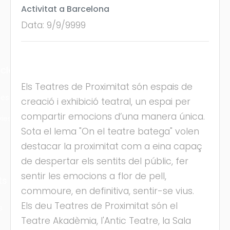
Activitat a Barcelona
Data: 9/9/9999
cles
Els Teatres de Proximitat són espais de
les
creació i exhibició teatral, un espai per
compartir emocions d’una manera única.
ies
Sota el lema "On el teatre batega" volen
destacar la proximitat com a eina capaç
de despertar els sentits del públic, fer
sentir les emocions a flor de pell,
ts
commoure, en definitiva, sentir-se vius.
Els deu Teatres de Proximitat són el
s
Teatre Akadèmia, l'Antic Teatre, la Sala