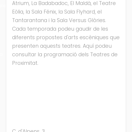
Atrium, La Badabadoc, El Maldà, el Teatre
ons
Eòlia, la Sala Fénix, la Sala Flyhard, el
Tantarantana i la Sala Versus Glòries.
Cada temporada podeu gaudir de les
diferents propostes d'arts escèniques que
presenten aquests teatres. Aquí podeu
consultar la programació dels Teatres de
ra
Proximitat.
C. d'Alpens, 3