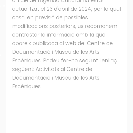
article de l'Agenda Cultural ha estat
ons
actualitzat el 23 d'abril de 2024, per la qual
cosa, en previsió de possibles
modificacions posteriors, us recomanem
contrastar la informació amb la que
apareix publicada al web del Centre de
Documentació i Museu de les Arts
ra
Escèniques. Podeu fer-ho seguint l'enllaç
següent: Activitats al Centre de
Documentació i Museu de les Arts
Escèniques