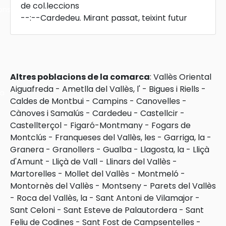
de col.leccions
ons
--:--
Cardedeu. Mirant passat, teixint futur
Altres poblacions de la comarca
:
Vallès Oriental
Aiguafreda
-
Ametlla del Vallès, l'
-
Bigues i Riells
-
ra
Caldes de Montbui
-
Campins
-
Canovelles
-
Cànoves i Samalús
-
Cardedeu
-
Castellcir
-
Castellterçol
-
Figaró-Montmany
-
Fogars de
Montclús
-
Franqueses del Vallès, les
-
Garriga, la
-
Granera
-
Granollers
-
Gualba
-
Llagosta, la
-
Lliçà
d'Amunt
-
Lliçà de Vall
-
Llinars del Vallès
-
Martorelles
-
Mollet del Vallès
-
Montmeló
-
Montornès del Vallès
-
Montseny
-
Parets del Vallès
-
Roca del Vallès, la
-
Sant Antoni de Vilamajor
-
Sant Celoni
-
Sant Esteve de Palautordera
-
Sant
Feliu de Codines
-
Sant Fost de Campsentelles
-