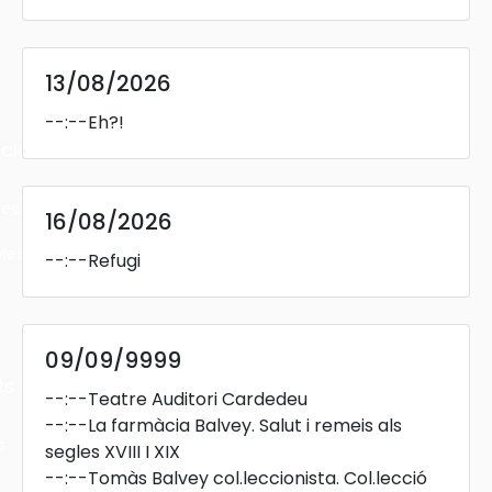
13/08/2026
--:--
Eh?!
cles
les
16/08/2026
ies
--:--
Refugi
09/09/9999
ts
--:--
Teatre Auditori Cardedeu
--:--
La farmàcia Balvey. Salut i remeis als
s
segles XVIII I XIX
--:--
Tomàs Balvey col.leccionista. Col.lecció