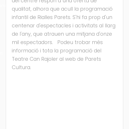
del centre respon a una oferta de
ons
qualitat, alhora que acull la programació
infantil de Rialles Parets. S'hi fa prop d'un
centenar d'espectacles i activitats al llarg
de l'any, que atrauen una mitjana d'onze
mil espectadors. Podeu trobar més
informació i tota la programació del
ra
Teatre Can Rajoler al web de Parets
Cultura.