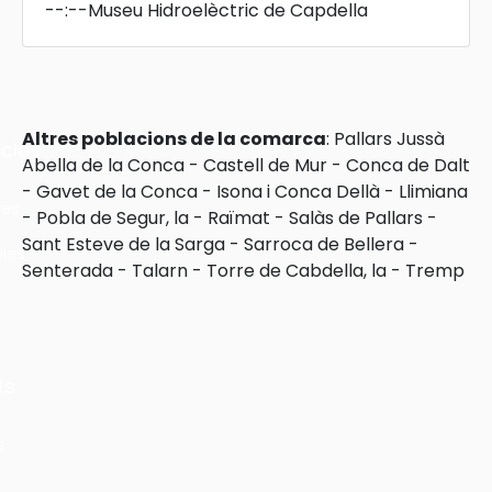
--:--
Museu Hidroelèctric de Capdella
Altres poblacions de la comarca
:
Pallars Jussà
cles
Abella de la Conca
-
Castell de Mur
-
Conca de Dalt
-
Gavet de la Conca
-
Isona i Conca Dellà
-
Llimiana
les
-
Pobla de Segur, la
-
Raïmat
-
Salàs de Pallars
-
Sant Esteve de la Sarga
-
Sarroca de Bellera
-
ies
Senterada
-
Talarn
-
Torre de Cabdella, la
-
Tremp
ts
s