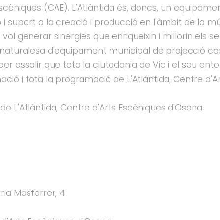
scèniques (CAE). L'Atlàntida és, doncs, un equipame
ó i suport a la creació i producció en l'àmbit de la m
ol generar sinergies que enriqueixin i millorin els 
naturalesa d'equipament municipal de projecció co
ç per assolir que tota la ciutadania de Vic i el seu 
ció i tota la programació de L'Atlàntida, Centre d'Ar
e L'Atlàntida, Centre d'Arts Escèniques d'Osona.
ria Masferrer, 4