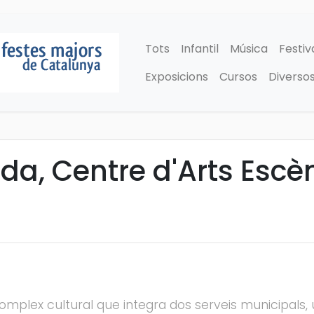
Tots
Infantil
Música
Festiv
Exposicions
Cursos
Diverso
tida, Centre d'Arts Esc
complex cultural que integra dos serveis municipals,