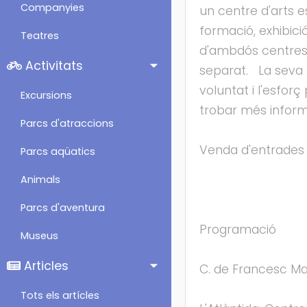
Companyies
un centre d'arts e
formació, exhibici
Teatres
d'ambdós centres v
Activitats
separat. La seva 
voluntat i l'esfor
Excursions
trobar més informa
Parcs d'atraccions
Venda d'entrades d
Parcs aqüatics
Animals
Parcs d'aventura
Programació
Museus
Articles
C. de Francesc Ma
Tots els artícles