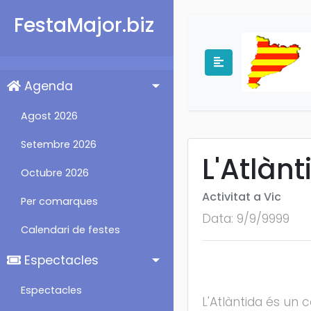
FestaMajor.biz
Agenda
Agost 2026
Setembre 2026
L'Atlàn
Octubre 2026
Activitat a Vic
Per comarques
Data: 9/9/9999
Calendari de festes
Espectacles
Espectacles
L'Atlàntida és un 