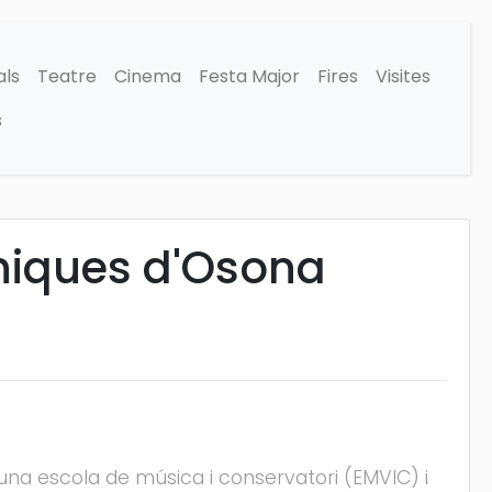
als
Teatre
Cinema
Festa Major
Fires
Visites
s
èniques d'Osona
 una escola de música i conservatori (EMVIC) i