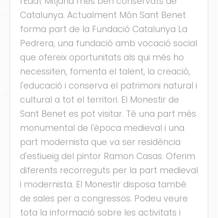
l'Edat Mitjana més ben conservats de
ons
Catalunya. Actualment Món Sant Benet
forma part de la Fundació Catalunya La
Pedrera, una fundació amb vocació social
que ofereix oportunitats als qui més ho
necessiten, fomenta el talent, la creació,
l'educació i conserva el patrimoni natural i
ra
cultural a tot el territori. El Monestir de
Sant Benet es pot visitar. Té una part més
monumental de l'època medieval i una
part modernista que va ser residència
d'estiueig del pintor Ramon Casas. Oferim
diferents recorreguts per la part medieval
i modernista. El Monestir disposa també
de sales per a congressos. Podeu veure
tota la informació sobre les activitats i