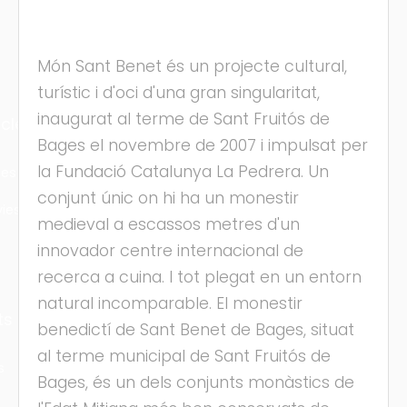
Món Sant Benet és un projecte cultural,
turístic i d'oci d'una gran singularitat,
inaugurat al terme de Sant Fruitós de
cles
Bages el novembre de 2007 i impulsat per
la Fundació Catalunya La Pedrera. Un
les
conjunt únic on hi ha un monestir
ies
medieval a escassos metres d'un
innovador centre internacional de
recerca a cuina. I tot plegat en un entorn
natural incomparable. El monestir
ts
benedictí de Sant Benet de Bages, situat
al terme municipal de Sant Fruitós de
s
Bages, és un dels conjunts monàstics de