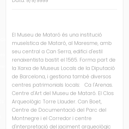
Data: 9/9/9999
El Museu de Mataró és una institució
cles
museística de Mataró, al Maresme, amb
seu central a Can Serra, edifici d'estil
les
renaixentista bastit el 1565. Forma part de
ies
la Xarxa de Museus Locals de la Diputació
de Barcelona, i gestiona també diversos
centres patrimonials locals: Ca l'Arenas.
Centre d'Art del Museu de Mataró. El Clos
ts
Arqueològic Torre Llauder. Can Boet,
Centre de Documentació del Parc del
s
Montnegre i el Corredor i centre
d'interpretació del jaciment arqueològic