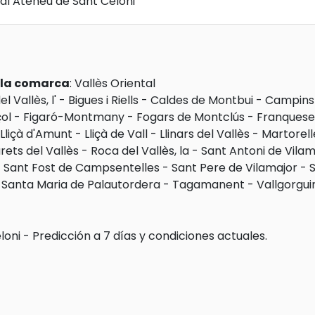
al Ateneu de Sant Celoni
e la comarca
:
Vallès Oriental
l Vallès, l'
-
Bigues i Riells
-
Caldes de Montbui
-
Campins
çol
-
Figaró-Montmany
-
Fogars de Montclús
-
Franqueses
Lliçà d'Amunt
-
Lliçà de Vall
-
Llinars del Vallès
-
Martorell
rets del Vallès
-
Roca del Vallès, la
-
Sant Antoni de Vilam
-
Sant Fost de Campsentelles
-
Sant Pere de Vilamajor
-
S
-
Santa Maria de Palautordera
-
Tagamanent
-
Vallgorgui