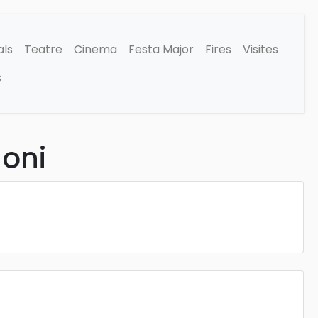
als
Teatre
Cinema
Festa Major
Fires
Visites
s
loni