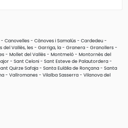
-
Canovelles
-
Cànoves i Samalús
-
Cardedeu
-
 del Vallès, les
-
Garriga, la
-
Granera
-
Granollers
-
es
-
Mollet del Vallès
-
Montmeló
-
Montornès del
ajor
-
Sant Celoni
-
Sant Esteve de Palautordera
-
ant Quirze Safaja
-
Santa Eulàlia de Ronçana
-
Santa
na
-
Vallromanes
-
Vilalba Sasserra
-
Vilanova del