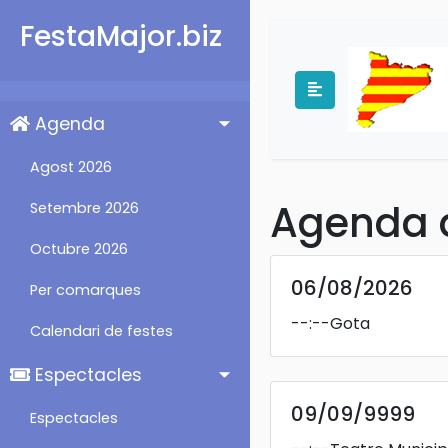
FestaMajor.biz
Agenda
Agost 2026
Agenda d
Setembre 2026
Octubre 2026
06/08/2026
Per comarques
--:--
Gota
Calendari de festes
Espectacles
09/09/9999
Espectacles