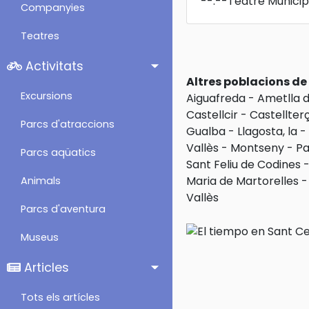
--:--
Teatre Municip
Companyies
Teatres
Activitats
Altres poblacions d
Excursions
Aiguafreda
-
Ametlla de
Castellcir
-
Castellter
Parcs d'atraccions
Gualba
-
Llagosta, la
-
Vallès
-
Montseny
-
Pa
Parcs aqüatics
Sant Feliu de Codines
Maria de Martorelles
Animals
Vallès
Parcs d'aventura
Museus
Articles
Tots els artícles