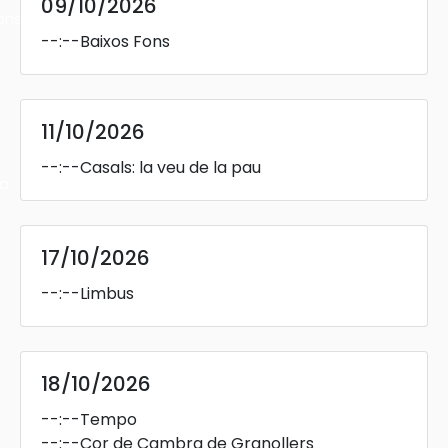
09/10/2026
ons
--:--
Baixos Fons
11/10/2026
--:--
Casals: la veu de la pau
ra
17/10/2026
--:--
Limbus
18/10/2026
--:--
Tempo
--:--
Cor de Cambra de Granollers