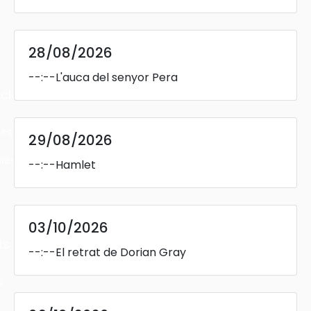
28/08/2026
--:--
L'auca del senyor Pera
cles
les
29/08/2026
ies
--:--
Hamlet
03/10/2026
ts
--:--
El retrat de Dorian Gray
s