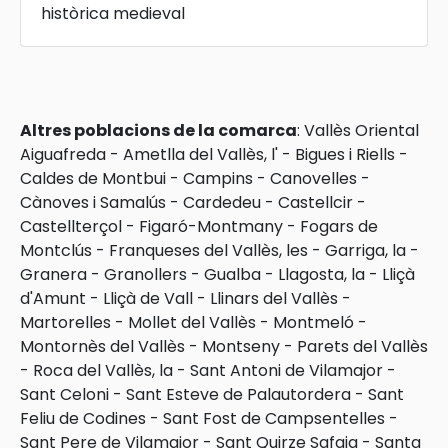
històrica medieval
Altres poblacions de la comarca
:
Vallès Oriental
Aiguafreda
-
Ametlla del Vallès, l'
-
Bigues i Riells
-
Caldes de Montbui
-
Campins
-
Canovelles
-
Cànoves i Samalús
-
Cardedeu
-
Castellcir
-
Castellterçol
-
Figaró-Montmany
-
Fogars de
Montclús
-
Franqueses del Vallès, les
-
Garriga, la
-
Granera
-
Granollers
-
Gualba
-
Llagosta, la
-
Lliçà
d'Amunt
-
Lliçà de Vall
-
Llinars del Vallès
-
Martorelles
-
Mollet del Vallès
-
Montmeló
-
Montornès del Vallès
-
Montseny
-
Parets del Vallès
-
Roca del Vallès, la
-
Sant Antoni de Vilamajor
-
Sant Celoni
-
Sant Esteve de Palautordera
-
Sant
Feliu de Codines
-
Sant Fost de Campsentelles
-
Sant Pere de Vilamajor
-
Sant Quirze Safaja
-
Santa