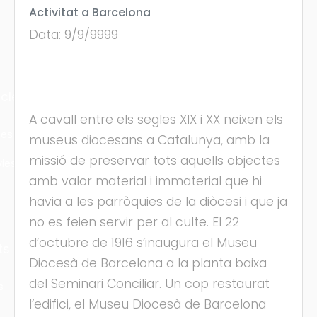
Activitat a Barcelona
Data: 9/9/9999
cles
A cavall entre els segles XIX i XX neixen els
les
museus diocesans a Catalunya, amb la
missió de preservar tots aquells objectes
ies
amb valor material i immaterial que hi
havia a les parròquies de la diòcesi i que ja
no es feien servir per al culte. El 22
d’octubre de 1916 s’inaugura el Museu
ts
Diocesà de Barcelona a la planta baixa
del Seminari Conciliar. Un cop restaurat
s
l’edifici, el Museu Diocesà de Barcelona