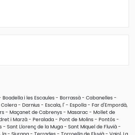
-
Boadella i les Escaules
-
Borrassà
-
Cabanelles
-
-
Colera
-
Darnius
-
Escala, l'
-
Espolla
-
Far d'Empordà,
rs
-
Maçanet de Cabrenys
-
Masarac
-
Mollet de
dret i Marzà
-
Peralada
-
Pont de Molins
-
Pontós
-
s
-
Sant Llorenç de la Muga
-
Sant Miquel de Fluvià
-
 la
-
Siurana
-
Terrades
-
Torroella de Fluvià
-
Vajol, La