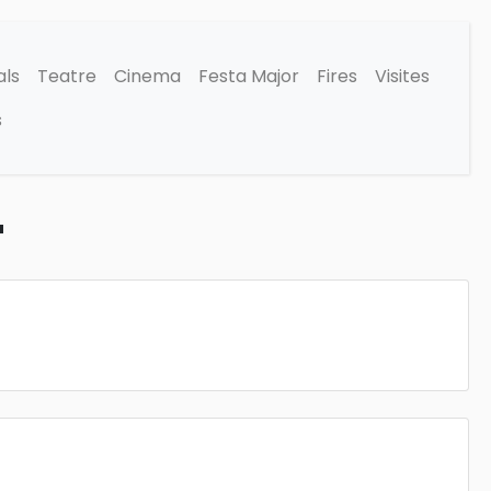
als
Teatre
Cinema
Festa Major
Fires
Visites
s
'