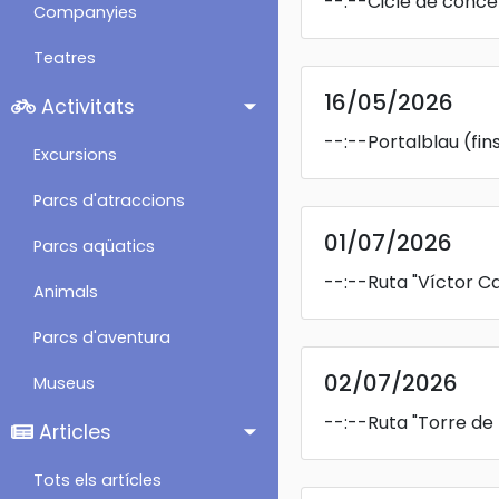
--:--
Cicle de conce
Companyies
Teatres
16/05/2026
Activitats
--:--
Portalblau
(fin
Excursions
Parcs d'atraccions
01/07/2026
Parcs aqüatics
--:--
Ruta "Víctor Ca
Animals
Parcs d'aventura
02/07/2026
Museus
--:--
Ruta "Torre de 
Articles
Tots els artícles