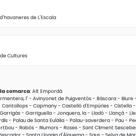
 d'havaneres de L'Escala
 de Cultures
e la comarca
:
Alt Empordà
rmentera, l'
-
Avinyonet de Puigventós
-
Bàscara
-
Biure
-
Cantallops
-
Capmany
-
Castelló d'Empúries
-
Cistella
Garrigàs
-
Garriguella
-
Jonquera, la
-
Lladó
-
Llançà
-
Lle
rdis
-
Palau de Santa Eulàlia
-
Palau-saverdera
-
Pau
-
Pe
ortbou
-
Rabós
-
Riumors
-
Roses
-
Sant Climent Sescebe
Pescador
-
Santa Llogaia d'Àlguema
-
Saus
-
Selva de Mar,