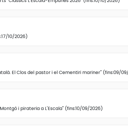
rts "Clàssics L'Escala-Empúries 2026"
(fins:10/10/2026)
s:17/10/2026)
talà. El Clos del pastor i el Cementiri mariner"
(fins:09/0
Montgó i pirateria a L'Escala"
(fins:10/09/2026)