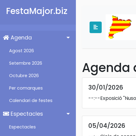
FestaMajor.biz
Agenda
Agost 2026
Agenda d'
Setembre 2026
Octubre 2026
30/01/2026
Per comarques
--:--
Exposició "Nus
Calendari de festes
Espectacles
05/04/2026
Espectacles