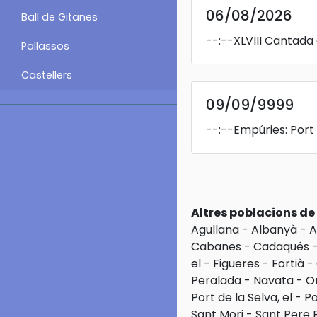
06/08/2026
Ball de Gitanes
--:--
XLVIII Cantada
Pallassos
Castellers
09/09/9999
--:--
Empúries: Port
Altres poblacions d
Agullana
-
Albanyà
-
A
Cabanes
-
Cadaqués
el
-
Figueres
-
Fortià
-
Peralada
-
Navata
-
O
Port de la Selva, el
-
P
Sant Mori
-
Sant Pere 