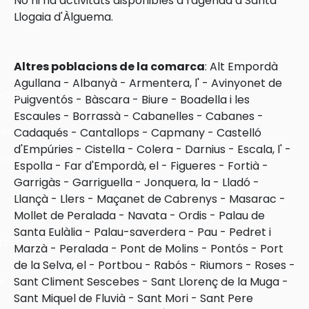
No hi ha activitats disponibles a l'agenda a Santa
Llogaia d'Àlguema.
Altres poblacions de la comarca
:
Alt Empordà
Agullana
-
Albanyà
-
Armentera, l'
-
Avinyonet de
cles
Puigventós
-
Bàscara
-
Biure
-
Boadella i les
Escaules
-
Borrassà
-
Cabanelles
-
Cabanes
-
les
Cadaqués
-
Cantallops
-
Capmany
-
Castelló
d'Empúries
-
Cistella
-
Colera
-
Darnius
-
Escala, l'
-
ies
Espolla
-
Far d'Empordà, el
-
Figueres
-
Fortià
-
Garrigàs
-
Garriguella
-
Jonquera, la
-
Lladó
-
Llançà
-
Llers
-
Maçanet de Cabrenys
-
Masarac
-
Mollet de Peralada
-
Navata
-
Ordis
-
Palau de
Santa Eulàlia
-
Palau-saverdera
-
Pau
-
Pedret i
ts
Marzà
-
Peralada
-
Pont de Molins
-
Pontós
-
Port
de la Selva, el
-
Portbou
-
Rabós
-
Riumors
-
Roses
-
s
Sant Climent Sescebes
-
Sant Llorenç de la Muga
-
Sant Miquel de Fluvià
-
Sant Mori
-
Sant Pere