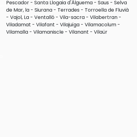
Pescador
-
Santa Llogaia d'Àlguema
-
Saus
-
Selva
ons
de Mar, la
-
Siurana
-
Terrades
-
Torroella de Fluvià
-
Vajol, La
-
Ventalló
-
Vila-sacra
-
Vilabertran
-
Viladamat
-
Vilafant
-
Vilajuïga
-
Vilamacolum
-
Vilamalla
-
Vilamaniscle
-
Vilanant
-
Vilaür
ra