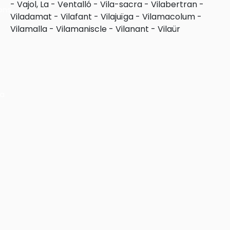
-
Vajol, La
-
Ventalló
-
Vila-sacra
-
Vilabertran
-
ons
Viladamat
-
Vilafant
-
Vilajuïga
-
Vilamacolum
-
Vilamalla
-
Vilamaniscle
-
Vilanant
-
Vilaür
ra