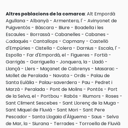
Altres poblacions de la comarca
:
Alt Empordà
Agullana
-
Albanyà
-
Armentera, l'
-
Avinyonet de
Puigventós
-
Bàscara
-
Biure
-
Boadella i les
Escaules
-
Borrassà
-
Cabanelles
-
Cabanes
-
cles
Cadaqués
-
Cantallops
-
Capmany
-
Castelló
d'Empúries
-
Cistella
-
Colera
-
Darnius
-
Escala, l'
-
les
Espolla
-
Far d'Empordà, el
-
Figueres
-
Fortià
-
Garrigàs
-
Garriguella
-
Jonquera, la
-
Lladó
-
ies
Llançà
-
Llers
-
Maçanet de Cabrenys
-
Masarac
-
Mollet de Peralada
-
Navata
-
Ordis
-
Palau de
Santa Eulàlia
-
Palau-saverdera
-
Pau
-
Pedret i
Marzà
-
Peralada
-
Pont de Molins
-
Pontós
-
Port
de la Selva, el
-
Portbou
-
Rabós
-
Riumors
-
Roses
-
ts
Sant Climent Sescebes
-
Sant Llorenç de la Muga
-
Sant Miquel de Fluvià
-
Sant Mori
-
Sant Pere
s
Pescador
-
Santa Llogaia d'Àlguema
-
Saus
-
Selva
de Mar, la
-
Siurana
-
Terrades
-
Torroella de Fluvià