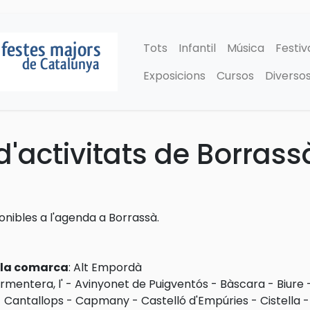
Tots
Infantil
Música
Festiv
Exposicions
Cursos
Diverso
'activitats de Borrass
ponibles a l'agenda a Borrassà.
e la comarca
:
Alt Empordà
rmentera, l'
-
Avinyonet de Puigventós
-
Bàscara
-
Biure
-
Cantallops
-
Capmany
-
Castelló d'Empúries
-
Cistella