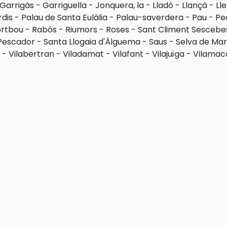
Garrigàs
-
Garriguella
-
Jonquera, la
-
Lladó
-
Llançà
-
Lle
rdis
-
Palau de Santa Eulàlia
-
Palau-saverdera
-
Pau
-
Pe
ortbou
-
Rabós
-
Riumors
-
Roses
-
Sant Climent Sescebe
Pescador
-
Santa Llogaia d'Àlguema
-
Saus
-
Selva de Mar,
-
Vilabertran
-
Viladamat
-
Vilafant
-
Vilajuïga
-
Vilamac