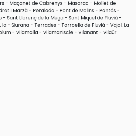
rs
-
Maçanet de Cabrenys
-
Masarac
-
Mollet de
dret i Marzà
-
Peralada
-
Pont de Molins
-
Pontós
-
s
-
Sant Llorenç de la Muga
-
Sant Miquel de Fluvià
-
 la
-
Siurana
-
Terrades
-
Torroella de Fluvià
-
Vajol, La
olum
-
Vilamalla
-
Vilamaniscle
-
Vilanant
-
Vilaür