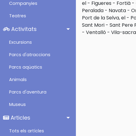
el
-
Figueres
-
Fortià
-
Companyies
Peralada
-
Navata
-
O
Teatres
Port de la Selva, el
-
P
Sant Mori
-
Sant Pere 
Activitats
-
Ventalló
-
Vila-sacra
Excursions
Parcs d'atraccions
Parcs aqüatics
Animals
Parcs d'aventura
Museus
Articles
Tots els artícles