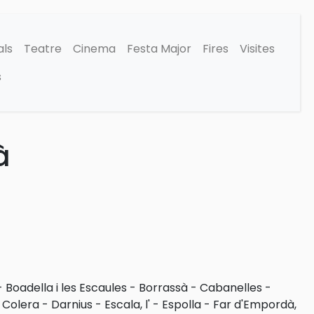
als
Teatre
Cinema
Festa Major
Fires
Visites
s
à
-
Boadella i les Escaules
-
Borrassà
-
Cabanelles
-
-
Colera
-
Darnius
-
Escala, l'
-
Espolla
-
Far d'Empordà,