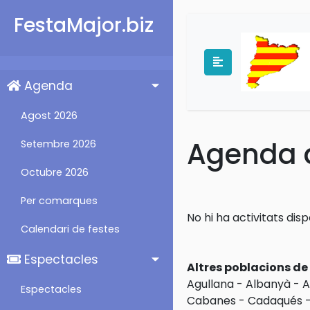
FestaMajor.biz
Agenda
Agost 2026
Agenda d
Setembre 2026
Octubre 2026
Per comarques
No hi ha activitats dis
Calendari de festes
Espectacles
Altres poblacions d
Agullana
-
Albanyà
-
A
Espectacles
Cabanes
-
Cadaqués