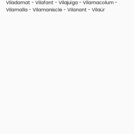
Viladamat
-
Vilafant
-
Vilajuïga
-
Vilamacolum
-
ons
Vilamalla
-
Vilamaniscle
-
Vilanant
-
Vilaür
ra