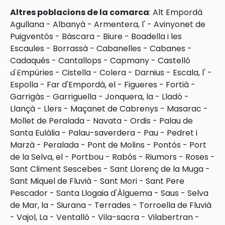
Altres poblacions de la comarca
:
Alt Empordà
Agullana
-
Albanyà
-
Armentera, l'
-
Avinyonet de
Puigventós
-
Bàscara
-
Biure
-
Boadella i les
Escaules
-
Borrassà
-
Cabanelles
-
Cabanes
-
Cadaqués
-
Cantallops
-
Capmany
-
Castelló
cles
d'Empúries
-
Cistella
-
Colera
-
Darnius
-
Escala, l'
-
Espolla
-
Far d'Empordà, el
-
Figueres
-
Fortià
-
les
Garrigàs
-
Garriguella
-
Jonquera, la
-
Lladó
-
Llançà
-
Llers
-
Maçanet de Cabrenys
-
Masarac
-
ies
Mollet de Peralada
-
Navata
-
Ordis
-
Palau de
Santa Eulàlia
-
Palau-saverdera
-
Pau
-
Pedret i
Marzà
-
Peralada
-
Pont de Molins
-
Pontós
-
Port
de la Selva, el
-
Portbou
-
Rabós
-
Riumors
-
Roses
-
Sant Climent Sescebes
-
Sant Llorenç de la Muga
-
ts
Sant Miquel de Fluvià
-
Sant Mori
-
Sant Pere
Pescador
-
Santa Llogaia d'Àlguema
-
Saus
-
Selva
s
de Mar, la
-
Siurana
-
Terrades
-
Torroella de Fluvià
-
Vajol, La
-
Ventalló
-
Vila-sacra
-
Vilabertran
-