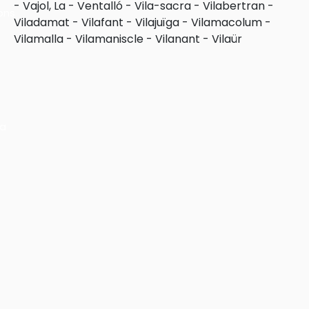
-
Vajol, La
-
Ventalló
-
Vila-sacra
-
Vilabertran
-
ons
Viladamat
-
Vilafant
-
Vilajuïga
-
Vilamacolum
-
Vilamalla
-
Vilamaniscle
-
Vilanant
-
Vilaür
ra