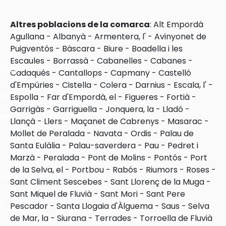
Altres poblacions de la comarca
:
Alt Empordà
Agullana
-
Albanyà
-
Armentera, l'
-
Avinyonet de
Puigventós
-
Bàscara
-
Biure
-
Boadella i les
Escaules
-
Borrassà
-
Cabanelles
-
Cabanes
-
cles
Cadaqués
-
Cantallops
-
Capmany
-
Castelló
d'Empúries
-
Cistella
-
Colera
-
Darnius
-
Escala, l'
-
les
Espolla
-
Far d'Empordà, el
-
Figueres
-
Fortià
-
Garrigàs
-
Garriguella
-
Jonquera, la
-
Lladó
-
ies
Llançà
-
Llers
-
Maçanet de Cabrenys
-
Masarac
-
Mollet de Peralada
-
Navata
-
Ordis
-
Palau de
Santa Eulàlia
-
Palau-saverdera
-
Pau
-
Pedret i
Marzà
-
Peralada
-
Pont de Molins
-
Pontós
-
Port
de la Selva, el
-
Portbou
-
Rabós
-
Riumors
-
Roses
-
ts
Sant Climent Sescebes
-
Sant Llorenç de la Muga
-
Sant Miquel de Fluvià
-
Sant Mori
-
Sant Pere
s
Pescador
-
Santa Llogaia d'Àlguema
-
Saus
-
Selva
de Mar, la
-
Siurana
-
Terrades
-
Torroella de Fluvià