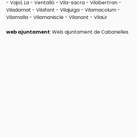
-
Vajol, La
-
Ventalló
-
Vila-sacra
-
Vilabertran
-
ons
Viladamat
-
Vilafant
-
Vilajuïga
-
Vilamacolum
-
Vilamalla
-
Vilamaniscle
-
Vilanant
-
Vilaür
web ajuntament
:
Web ajuntament de Cabanelles
ra