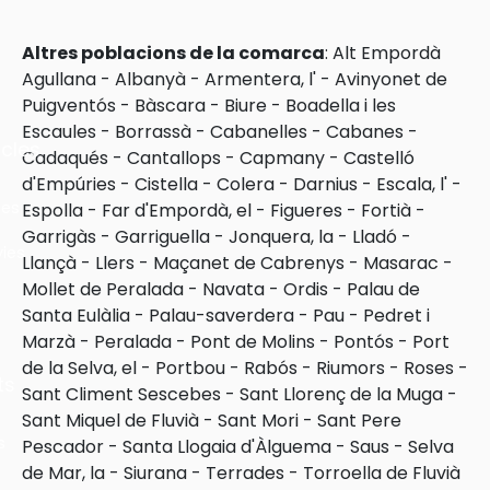
Altres poblacions de la comarca
:
Alt Empordà
Agullana
-
Albanyà
-
Armentera, l'
-
Avinyonet de
Puigventós
-
Bàscara
-
Biure
-
Boadella i les
Escaules
-
Borrassà
-
Cabanelles
-
Cabanes
-
cles
Cadaqués
-
Cantallops
-
Capmany
-
Castelló
d'Empúries
-
Cistella
-
Colera
-
Darnius
-
Escala, l'
-
les
Espolla
-
Far d'Empordà, el
-
Figueres
-
Fortià
-
Garrigàs
-
Garriguella
-
Jonquera, la
-
Lladó
-
ies
Llançà
-
Llers
-
Maçanet de Cabrenys
-
Masarac
-
Mollet de Peralada
-
Navata
-
Ordis
-
Palau de
Santa Eulàlia
-
Palau-saverdera
-
Pau
-
Pedret i
Marzà
-
Peralada
-
Pont de Molins
-
Pontós
-
Port
de la Selva, el
-
Portbou
-
Rabós
-
Riumors
-
Roses
-
ts
Sant Climent Sescebes
-
Sant Llorenç de la Muga
-
Sant Miquel de Fluvià
-
Sant Mori
-
Sant Pere
s
Pescador
-
Santa Llogaia d'Àlguema
-
Saus
-
Selva
de Mar, la
-
Siurana
-
Terrades
-
Torroella de Fluvià