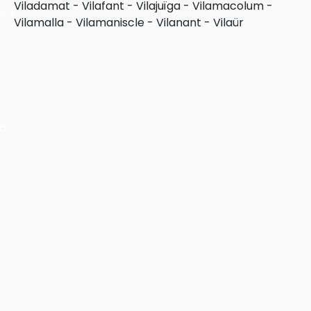
Viladamat
-
Vilafant
-
Vilajuïga
-
Vilamacolum
-
ons
Vilamalla
-
Vilamaniscle
-
Vilanant
-
Vilaür
ra