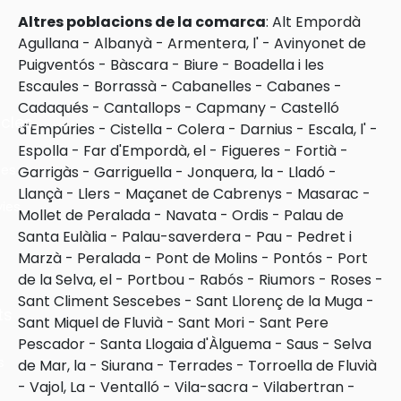
Altres poblacions de la comarca
:
Alt Empordà
Agullana
-
Albanyà
-
Armentera, l'
-
Avinyonet de
Puigventós
-
Bàscara
-
Biure
-
Boadella i les
Escaules
-
Borrassà
-
Cabanelles
-
Cabanes
-
Cadaqués
-
Cantallops
-
Capmany
-
Castelló
cles
d'Empúries
-
Cistella
-
Colera
-
Darnius
-
Escala, l'
-
Espolla
-
Far d'Empordà, el
-
Figueres
-
Fortià
-
les
Garrigàs
-
Garriguella
-
Jonquera, la
-
Lladó
-
Llançà
-
Llers
-
Maçanet de Cabrenys
-
Masarac
-
ies
Mollet de Peralada
-
Navata
-
Ordis
-
Palau de
Santa Eulàlia
-
Palau-saverdera
-
Pau
-
Pedret i
Marzà
-
Peralada
-
Pont de Molins
-
Pontós
-
Port
de la Selva, el
-
Portbou
-
Rabós
-
Riumors
-
Roses
-
Sant Climent Sescebes
-
Sant Llorenç de la Muga
-
ts
Sant Miquel de Fluvià
-
Sant Mori
-
Sant Pere
Pescador
-
Santa Llogaia d'Àlguema
-
Saus
-
Selva
s
de Mar, la
-
Siurana
-
Terrades
-
Torroella de Fluvià
-
Vajol, La
-
Ventalló
-
Vila-sacra
-
Vilabertran
-