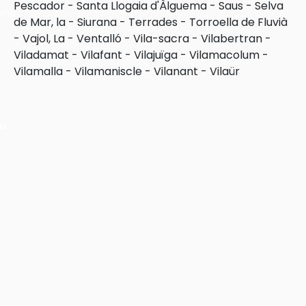
Pescador
-
Santa Llogaia d'Àlguema
-
Saus
-
Selva
ons
de Mar, la
-
Siurana
-
Terrades
-
Torroella de Fluvià
-
Vajol, La
-
Ventalló
-
Vila-sacra
-
Vilabertran
-
Viladamat
-
Vilafant
-
Vilajuïga
-
Vilamacolum
-
Vilamalla
-
Vilamaniscle
-
Vilanant
-
Vilaür
ra