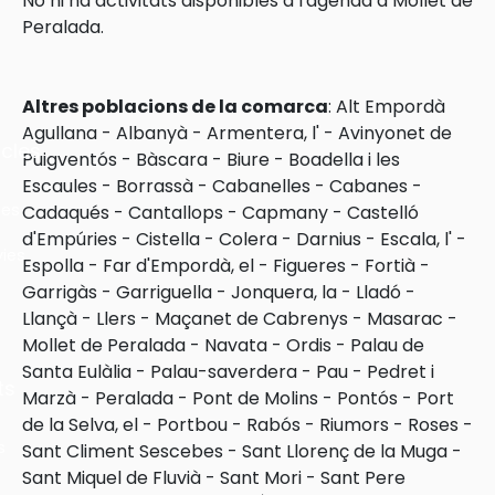
No hi ha activitats disponibles a l'agenda a Mollet de
Peralada.
Altres poblacions de la comarca
:
Alt Empordà
Agullana
-
Albanyà
-
Armentera, l'
-
Avinyonet de
cles
Puigventós
-
Bàscara
-
Biure
-
Boadella i les
Escaules
-
Borrassà
-
Cabanelles
-
Cabanes
-
les
Cadaqués
-
Cantallops
-
Capmany
-
Castelló
d'Empúries
-
Cistella
-
Colera
-
Darnius
-
Escala, l'
-
ies
Espolla
-
Far d'Empordà, el
-
Figueres
-
Fortià
-
Garrigàs
-
Garriguella
-
Jonquera, la
-
Lladó
-
Llançà
-
Llers
-
Maçanet de Cabrenys
-
Masarac
-
Mollet de Peralada
-
Navata
-
Ordis
-
Palau de
Santa Eulàlia
-
Palau-saverdera
-
Pau
-
Pedret i
ts
Marzà
-
Peralada
-
Pont de Molins
-
Pontós
-
Port
de la Selva, el
-
Portbou
-
Rabós
-
Riumors
-
Roses
-
s
Sant Climent Sescebes
-
Sant Llorenç de la Muga
-
Sant Miquel de Fluvià
-
Sant Mori
-
Sant Pere