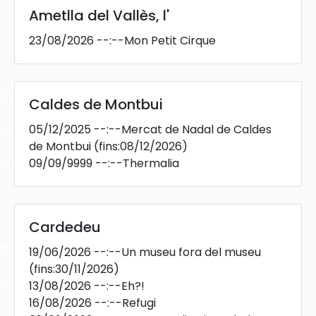
Ametlla del Vallès, l'
23/08/2026
--:--
Mon Petit Cirque
cles
Caldes de Montbui
05/12/2025
--:--
Mercat de Nadal de Caldes
les
de Montbui
(fins:08/12/2026)
09/09/9999
--:--
Thermalia
ies
Cardedeu
ts
19/06/2026
--:--
Un museu fora del museu
(fins:30/11/2026)
13/08/2026
--:--
Eh?!
s
16/08/2026
--:--
Refugi