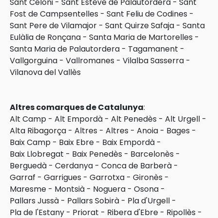
Sant Celoni
-
Sant Esteve de Palautordera
-
Sant
Fost de Campsentelles
-
Sant Feliu de Codines
-
Sant Pere de Vilamajor
-
Sant Quirze Safaja
-
Santa
Eulàlia de Ronçana
-
Santa Maria de Martorelles
-
Santa Maria de Palautordera
-
Tagamanent
-
Vallgorguina
-
Vallromanes
-
Vilalba Sasserra
-
Vilanova del Vallès
Altres comarques de Catalunya
:
Alt Camp
-
Alt Empordà
-
Alt Penedès
-
Alt Urgell
-
Alta Ribagorça
-
Altres
-
Altres
-
Anoia
-
Bages
-
Baix Camp
-
Baix Ebre
-
Baix Empordà
-
Baix Llobregat
-
Baix Penedès
-
Barcelonès
-
Berguedà
-
Cerdanya
-
Conca de Barberà
-
Garraf
-
Garrigues
-
Garrotxa
-
Gironès
-
Maresme
-
Montsià
-
Noguera
-
Osona
-
Pallars Jussà
-
Pallars Sobirà
-
Pla d'Urgell
-
Pla de l'Estany
-
Priorat
-
Ribera d'Ebre
-
Ripollès
-