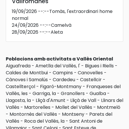
Vallromanes
19/09/2026
--:--
Tomàs, l'extraordinari home
normal
24/09/2026
--:--
Camelvà
28/09/2026
--:--
Aleta
Poblacions amb activitats a Vallès Oriental
Aiguafreda
-
Ametlla del Vallès, l'
-
Bigues i Riells
-
Caldes de Montbui
-
Campins
-
Canovelles
-
Cànoves i Samalús
-
Cardedeu
-
Castellcir
-
Castellterçol
-
Figaró-Montmany
-
Franqueses del
Vallès, les
-
Garriga, la
-
Granollers
-
Gualba
-
Llagosta, la
-
Lliçà d'Amunt
-
Lliçà de Vall
-
Llinars del
Vallès
-
Martorelles
-
Mollet del Vallès
-
Montmeló
-
Montornès del Vallès
-
Montseny
-
Parets del
Vallès
-
Roca del Vallès, la
-
Sant Antoni de
Vilamajor
-
Sant Celoni
-
Sant Esteve de