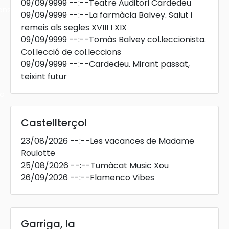
09/09/9999
--:--
Teatre Auditori Cardedeu
ons
09/09/9999
--:--
La farmàcia Balvey. Salut i
remeis als segles XVIII I XIX
09/09/9999
--:--
Tomàs Balvey col.leccionista.
Col.lecció de col.leccions
09/09/9999
--:--
Cardedeu. Mirant passat,
teixint futur
ra
Castellterçol
23/08/2026
--:--
Les vacances de Madame
Roulotte
25/08/2026
--:--
Tumàcat Music Xou
26/09/2026
--:--
Flamenco Vibes
Garriga, la