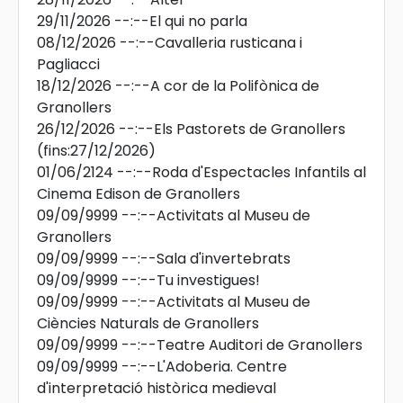
29/11/2026
--:--
El qui no parla
08/12/2026
--:--
Cavalleria rusticana i
Pagliacci
18/12/2026
--:--
A cor de la Polifònica de
Granollers
26/12/2026
--:--
Els Pastorets de Granollers
(fins:27/12/2026)
01/06/2124
--:--
Roda d'Espectacles Infantils al
Cinema Edison de Granollers
09/09/9999
--:--
Activitats al Museu de
Granollers
09/09/9999
--:--
Sala d'invertebrats
09/09/9999
--:--
Tu investigues!
09/09/9999
--:--
Activitats al Museu de
Ciències Naturals de Granollers
09/09/9999
--:--
Teatre Auditori de Granollers
09/09/9999
--:--
L'Adoberia. Centre
d'interpretació històrica medieval