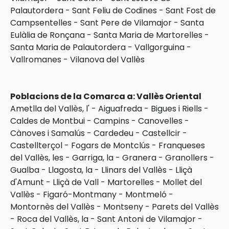
Palautordera
-
Sant Feliu de Codines
-
Sant Fost de
Campsentelles
-
Sant Pere de Vilamajor
-
Santa
Eulàlia de Ronçana
-
Santa Maria de Martorelles
-
Santa Maria de Palautordera
-
Vallgorguina
-
Vallromanes
-
Vilanova del Vallès
Poblacions de la Comarca a: Vallès Oriental
Ametlla del Vallès, l'
-
Aiguafreda
-
Bigues i Riells
-
Caldes de Montbui
-
Campins
-
Canovelles
-
Cànoves i Samalús
-
Cardedeu
-
Castellcir
-
Castellterçol
-
Fogars de Montclús
-
Franqueses
del Vallès, les
-
Garriga, la
-
Granera
-
Granollers
-
Gualba
-
Llagosta, la
-
Llinars del Vallès
-
Lliçà
d'Amunt
-
Lliçà de Vall
-
Martorelles
-
Mollet del
Vallès
-
Figaró-Montmany
-
Montmeló
-
Montornès del Vallès
-
Montseny
-
Parets del Vallès
-
Roca del Vallès, la
-
Sant Antoni de Vilamajor
-