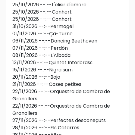
25/10/2026
--:--
L'elisir d'amore
25/10/2026
--:--
Conhort
25/10/2026
--:--
Conhort
31/10/2026
--:--
Permagel
01/11/2026
--:--
Ça-Turne
06/11/2026
--:--
Dancing Beethoven
07/11/2026
--:--
Perdón
08/11/2026
--:--
L'Albada
13/11/2026
--:--
Quintet Interbrass
15/11/2026
--:--
Nigra sum
20/11/2026
--:--
Boja
21/11/2026
--:--
Coses petites
22/11/2026
--:--
Orquestra de Cambra de
Granollers
22/11/2026
--:--
Orquestra de Cambra de
Granollers
27/11/2026
--:--
Perfectes desconeguts
28/11/2026
--:--
Els Catarres
28/11/2026
--:--
Alter