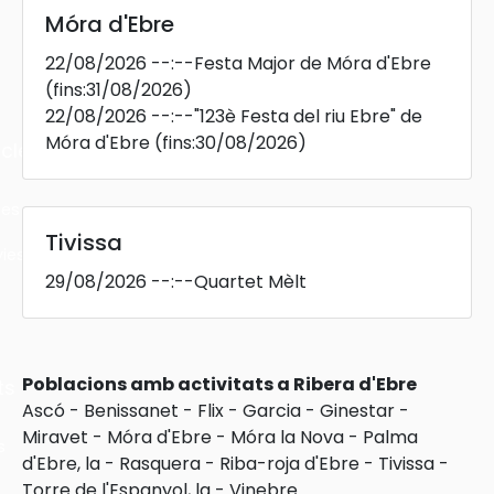
Móra d'Ebre
22/08/2026
--:--
Festa Major de Móra d'Ebre
(fins:31/08/2026)
22/08/2026
--:--
"123è Festa del riu Ebre" de
Móra d'Ebre
(fins:30/08/2026)
cles
les
Tivissa
ies
29/08/2026
--:--
Quartet Mèlt
Poblacions amb activitats a Ribera d'Ebre
ts
Ascó
-
Benissanet
-
Flix
-
Garcia
-
Ginestar
-
Miravet
-
Móra d'Ebre
-
Móra la Nova
-
Palma
s
d'Ebre, la
-
Rasquera
-
Riba-roja d'Ebre
-
Tivissa
-
Torre de l'Espanyol, la
-
Vinebre