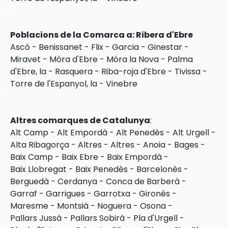
ons
Poblacions de la Comarca a: Ribera d'Ebre
Ascó
-
Benissanet
-
Flix
-
Garcia
-
Ginestar
-
Miravet
-
Móra d'Ebre
-
Móra la Nova
-
Palma
d'Ebre, la
-
Rasquera
-
Riba-roja d'Ebre
-
Tivissa
-
Torre de l'Espanyol, la
-
Vinebre
ra
Altres comarques de Catalunya
:
Alt Camp
-
Alt Empordà
-
Alt Penedès
-
Alt Urgell
-
Alta Ribagorça
-
Altres
-
Altres
-
Anoia
-
Bages
-
Baix Camp
-
Baix Ebre
-
Baix Empordà
-
Baix Llobregat
-
Baix Penedès
-
Barcelonès
-
Berguedà
-
Cerdanya
-
Conca de Barberà
-
Garraf
-
Garrigues
-
Garrotxa
-
Gironès
-
Maresme
-
Montsià
-
Noguera
-
Osona
-
Pallars Jussà
-
Pallars Sobirà
-
Pla d'Urgell
-