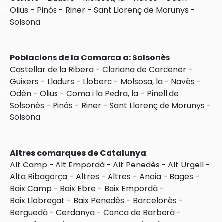
ons
Olius
-
Pinós
-
Riner
-
Sant Llorenç de Morunys
-
Solsona
Poblacions de la Comarca a: Solsonès
Castellar de la Ribera
-
Clariana de Cardener
-
Guixers
-
Lladurs
-
Llobera
-
Molsosa, la
-
Navès
-
ra
Odèn
-
Olius
-
Coma i la Pedra, la
-
Pinell de
Solsonès
-
Pinós
-
Riner
-
Sant Llorenç de Morunys
-
Solsona
Altres comarques de Catalunya
:
Alt Camp
-
Alt Empordà
-
Alt Penedès
-
Alt Urgell
-
Alta Ribagorça
-
Altres
-
Altres
-
Anoia
-
Bages
-
Baix Camp
-
Baix Ebre
-
Baix Empordà
-
Baix Llobregat
-
Baix Penedès
-
Barcelonès
-
Berguedà
-
Cerdanya
-
Conca de Barberà
-