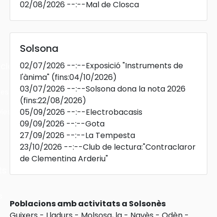
02/08/2026
--:--
Mal de Closca
Solsona
02/07/2026
--:--
Exposició "Instruments de
cles
l'ànima"
(fins:04/10/2026)
03/07/2026
--:--
Solsona dona la nota 2026
les
(fins:22/08/2026)
05/09/2026
--:--
Electrobacasis
ies
09/09/2026
--:--
Gota
27/09/2026
--:--
La Tempesta
23/10/2026
--:--
Club de lectura:"Contraclaror
de Clementina Arderiu"
ts
s
Poblacions amb activitats a Solsonès
Guixers
-
Lladurs
-
Molsosa, la
-
Navès
-
Odèn
-