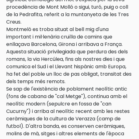
procedència de Mont Molló o sigui, turó, puig o coll
de la Pedrafita, referit a la muntanyeta de les Tres
Creus.
s
Montmeló es troba situat al bell mig d'una
important i mil·lenària cruïlla de camins que
enllaçava Barcelona, Girona i arribava a França.
Aquesta situació privilegiada que perdura des dels
romans, la via Hercúlea, fins als nostres dies i que
comunica el Sud i el Llevant hispànic amb Europa,
ha fet del poble un lloc de pas obligat, transitat des
dels temps més remots.
Se sap de l'existència de poblament neolític antic
(fons de cabana de "cal Metge"), continua amb el
neolític modern (sepulcre en fossa de "can
Cucurny") i arriba al neolític recent amb les restes
ceràmiques de la cultura de Verazza (camp de
futbol). D'altra banda, es conserven ceràmiques,
molins de mà, sitges i altres elements de l'època