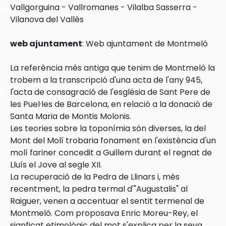
Vallgorguina
-
Vallromanes
-
Vilalba Sasserra
-
ons
Vilanova del Vallès
web ajuntament
:
Web ajuntament de Montmeló
La referència més antiga que tenim de Montmeló la
trobem a la transcripció d'una acta de l'any 945,
l'acta de consagració de l'església de Sant Pere de
ra
les Puel·les de Barcelona, en relació a la donació de
Santa Maria de Montis Molonis.
Les teories sobre la toponímia són diverses, la del
Mont del Molí trobaria fonament en l'existència d'un
molí fariner concedit a Guillem durant el regnat de
Lluís el Jove al segle XII.
La recuperació de la Pedra de Llinars i, més
recentment, la pedra termal d'"Augustalis" al
Raiguer, venen a accentuar el sentit termenal de
Montmeló. Com proposava Enric Moreu-Rey, el
signficat etimològic del mot s'explica per la seva