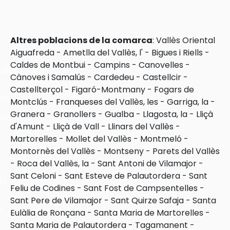
Altres poblacions de la comarca
:
Vallès Oriental
Aiguafreda
-
Ametlla del Vallès, l'
-
Bigues i Riells
-
Caldes de Montbui
-
Campins
-
Canovelles
-
cles
Cànoves i Samalús
-
Cardedeu
-
Castellcir
-
Castellterçol
-
Figaró-Montmany
-
Fogars de
les
Montclús
-
Franqueses del Vallès, les
-
Garriga, la
-
Granera
-
Granollers
-
Gualba
-
Llagosta, la
-
Lliçà
ies
d'Amunt
-
Lliçà de Vall
-
Llinars del Vallès
-
Martorelles
-
Mollet del Vallès
-
Montmeló
-
Montornès del Vallès
-
Montseny
-
Parets del Vallès
-
Roca del Vallès, la
-
Sant Antoni de Vilamajor
-
Sant Celoni
-
Sant Esteve de Palautordera
-
Sant
ts
Feliu de Codines
-
Sant Fost de Campsentelles
-
Sant Pere de Vilamajor
-
Sant Quirze Safaja
-
Santa
s
Eulàlia de Ronçana
-
Santa Maria de Martorelles
-
Santa Maria de Palautordera
-
Tagamanent
-