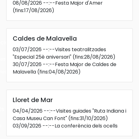
08/08/2026
--:--
Festa Major d'Amer
(fins:17/08/2026)
Caldes de Malavella
cles
03/07/2026
--:--
Visites teatralitzades
"Especial 25è aniversari"
(fins:28/08/2026)
les
30/07/2026
--:--
Festa Major de Caldes de
Malavella
(fins:04/08/2026)
ies
Lloret de Mar
ts
04/04/2026
--:--
Visites guiades "Ruta Indiana i
Casa Museu Can Font"
(fins:31/10/2026)
03/09/2026
--:--
La conferència dels ocells
s