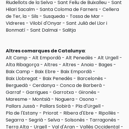
Riudellots de la Selva
-
Sant Feliu de Buixalleu
-
Sant
Hilari Sacalm
-
Santa Coloma de Farners
-
Cellera
de Ter, la
-
Sils
-
Susqueda
-
Tossa de Mar
-
Vidreres
-
Vilobí d'Onyar
-
Sant Julià del Llor i
Bonmatí
-
Sant Dalmai
-
Salitja
Altres comarques de Catalunya
:
Alt Camp
-
Alt Empordà
-
Alt Penedès
-
Alt Urgell
-
Alta Ribagorça
-
Altres
-
Altres
-
Anoia
-
Bages
-
Baix Camp
-
Baix Ebre
-
Baix Empordà
-
Baix Llobregat
-
Baix Penedès
-
Barcelonès
-
Berguedà
-
Cerdanya
-
Conca de Barberà
-
Garraf
-
Garrigues
-
Garrotxa
-
Gironès
-
Maresme
-
Montsià
-
Noguera
-
Osona
-
Pallars Jussà
-
Pallars Sobirà
-
Pla d'Urgell
-
Pla de l'Estany
-
Priorat
-
Ribera d'Ebre
-
Ripollès
-
Segarra
-
Segrià
-
Selva
-
Solsonès
-
Tarragonès
-
Terra Alta
-
Urgell
-
Val d'Aran
-
Vallès Occidental
-