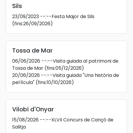
Sils
23/09/2023
--:--
Festa Major de Sils
s
(fins:26/09/2026)
Tossa de Mar
06/06/2026
--:--
Visita guiada al patrimoni de
Tossa de Mar
(fins:05/12/2026)
20/06/2026
--:--
Visita guiada "Una història de
pel·lícula"
(fins:10/10/2026)
Vilobí d'Onyar
15/08/2026
--:--
XLVII Concurs de Cançó de
Salitja