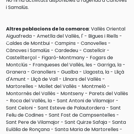
No hi ha activitats disponibles a l'agenda a Cànoves
i Samalús.
Altres poblacions de la comarca
:
Vallès Oriental
Aiguafreda
-
Ametlla del Vallès, l'
-
Bigues i Riells
-
cles
Caldes de Montbui
-
Campins
-
Canovelles
-
Cànoves i Samalús
-
Cardedeu
-
Castellcir
-
les
Castellterçol
-
Figaró-Montmany
-
Fogars de
Montclús
-
Franqueses del Vallès, les
-
Garriga, la
-
ies
Granera
-
Granollers
-
Gualba
-
Llagosta, la
-
Lliçà
d'Amunt
-
Lliçà de Vall
-
Llinars del Vallès
-
Martorelles
-
Mollet del Vallès
-
Montmeló
-
Montornès del Vallès
-
Montseny
-
Parets del Vallès
-
Roca del Vallès, la
-
Sant Antoni de Vilamajor
-
ts
Sant Celoni
-
Sant Esteve de Palautordera
-
Sant
Feliu de Codines
-
Sant Fost de Campsentelles
-
s
Sant Pere de Vilamajor
-
Sant Quirze Safaja
-
Santa
Eulàlia de Ronçana
-
Santa Maria de Martorelles
-