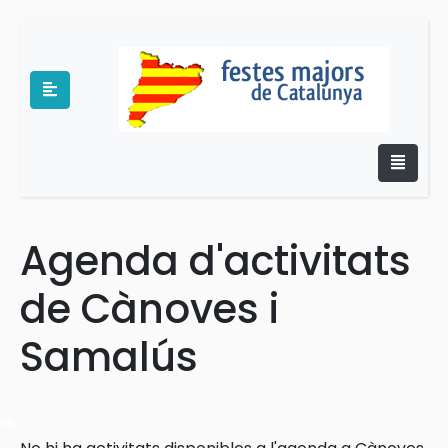
Agenda d'activitats
e
de Cànoves i
Samalús
es