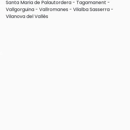
Santa Maria de Palautordera
-
Tagamanent
-
ons
Vallgorguina
-
Vallromanes
-
Vilalba Sasserra
-
Vilanova del Vallès
ra