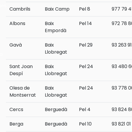
ons
Cambrils
Baix Camp
Pel 8
977 79 4
Albons
Baix
Pel 14
972 78 8
Empordà
Gavà
Baix
Pel 29
93 263 91
Llobregat
ra
Sant Joan
Baix
Pel 24
93 480 6
Despí
Llobregat
Olesa de
Baix
Pel 24
93 778 0
Montserrat
Llobregat
Cercs
Berguedà
Pel 4
93 824 8
Berga
Berguedà
Pel 10
93 821 01