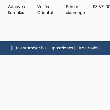
Cànoves i
Vallès
Primer
93 871 00
Samalús
Oriental
diumenge
(C) Festamajor.biz
|
Oposiciones
|
Cita Previa
|