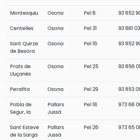
Montesquiu
Osona
Pel 8
93 852 90
Centelles
Osona
Pel 31
93 881 0
Sant Quirze
Osona
Pel 16
93 852 9
de Besora
Prats de
Osona
Pel 25
93 856 0
Lluçanès
Perafita
Osona
Pel 29
93 853 0
Pobla de
Pallars
Pel 18
973 68 0
Segur, la
Jussà
Sant Esteve
Pallars
Pel 26
973 65 0
de la Sarga
Jussà