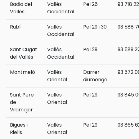
Badia del
Vallès
Pel 26
93 718 22
Vallès
Occidental
Rubí
Vallès
Pel 29 i 30
93 588 7
Occidental
Sant Cugat
Vallès
Pel 29
93 589 2
del Vallès
Occidental
Montmeló
Vallès
Darrer
93 572 0
Oriental
diumenge
Sant Pere
Vallès
Pel 29
93 845 0
de
Oriental
Vilamajor
Bigues i
Vallès
Pel 29
93 865 6
Riells
Oriental