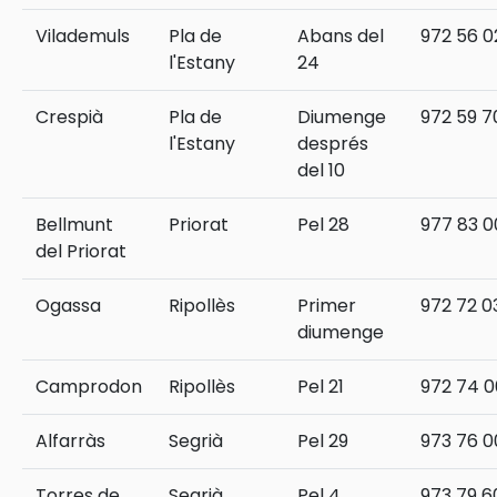
Vilademuls
Pla de
Abans del
972 56 0
l'Estany
24
Crespià
Pla de
Diumenge
972 59 7
l'Estany
després
del 10
Bellmunt
Priorat
Pel 28
977 83 0
del Priorat
Ogassa
Ripollès
Primer
972 72 0
diumenge
Camprodon
Ripollès
Pel 21
972 74 0
Alfarràs
Segrià
Pel 29
973 76 0
Torres de
Segrià
Pel 4
973 79 6