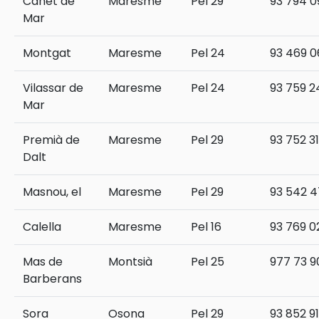
Canet de
Maresme
Pel 29
93 794 0
Mar
Montgat
Maresme
Pel 24
93 469 0
Vilassar de
Maresme
Pel 24
93 759 2
Mar
Premià de
Maresme
Pel 29
93 752 3
Dalt
Masnou, el
Maresme
Pel 29
93 542 4
Calella
Maresme
Pel 16
93 769 0
Mas de
Montsià
Pel 25
977 73 9
Barberans
Sora
Osona
Pel 29
93 852 91