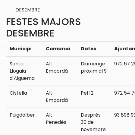
DESEMBRE
FESTES MAJORS
DESEMBRE
cles
Municipi
Comarca
Dates
Ajunta
les
Santa
Alt
Diumenge
972 67 29
ies
Llogaia
Empordà
pròxim al 9
d'Àlguema
Cistella
Alt
Pel 12
972 54 7
Empordà
ts
Puigdàlber
Alt
Després
93 898 9
Penedès
30 de
s
novembre