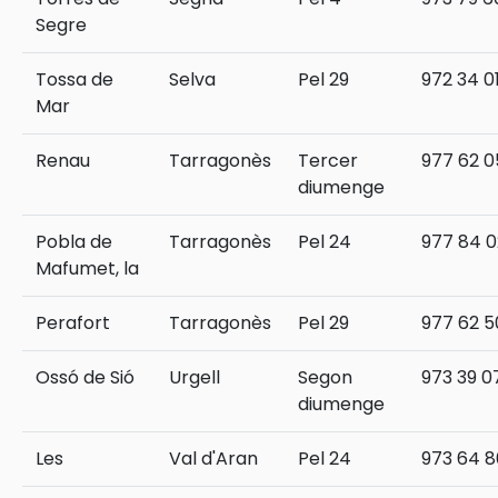
Segre
Tossa de
Selva
Pel 29
972 34 0
Mar
Renau
Tarragonès
Tercer
977 62 0
diumenge
Pobla de
Tarragonès
Pel 24
977 84 0
Mafumet, la
Perafort
Tarragonès
Pel 29
977 62 5
Ossó de Sió
Urgell
Segon
973 39 0
diumenge
Les
Val d'Aran
Pel 24
973 64 8