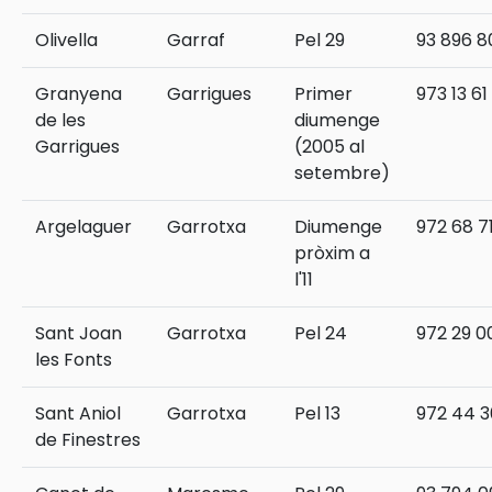
Olivella
Garraf
Pel 29
93 896 8
Granyena
Garrigues
Primer
973 13 61
de les
diumenge
Garrigues
(2005 al
setembre)
Argelaguer
Garrotxa
Diumenge
972 68 7
pròxim a
l'11
Sant Joan
Garrotxa
Pel 24
972 29 0
les Fonts
Sant Aniol
Garrotxa
Pel 13
972 44 3
de Finestres