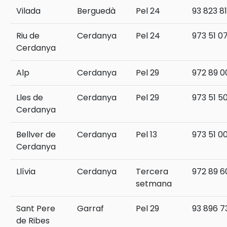
Vilada
Berguedà
Pel 24
93 823 81
Riu de
Cerdanya
Pel 24
973 51 0
s
Cerdanya
Alp
Cerdanya
Pel 29
972 89 0
Lles de
Cerdanya
Pel 29
973 51 5
Cerdanya
Bellver de
Cerdanya
Pel 13
973 51 00
Cerdanya
Llívia
Cerdanya
Tercera
972 89 60
setmana
Sant Pere
Garraf
Pel 29
93 896 7
de Ribes