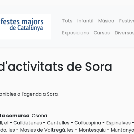
Tots
Infantil
Música
Festiv
Exposicions
Cursos
Diverso
'activitats de Sora
ponibles a l'agenda a Sora.
e la comarca
:
Osona
l, el
-
Calldetenes
-
Centelles
-
Collsuspina
-
Espinelves
da, les
-
Masies de Voltregà, les
-
Montesquiu
-
Muntanyo