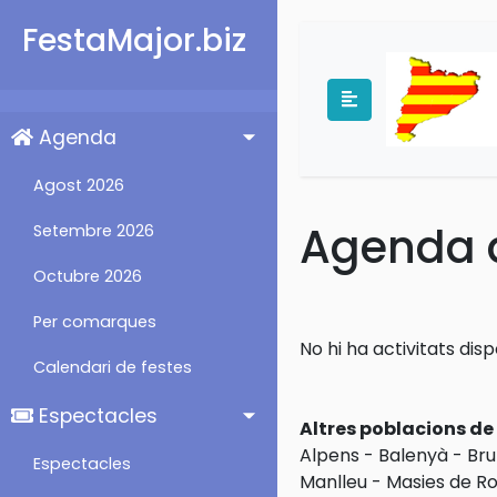
FestaMajor.biz
Agenda
Agost 2026
Agenda d
Setembre 2026
Octubre 2026
Per comarques
No hi ha activitats dis
Calendari de festes
Espectacles
Altres poblacions d
Alpens
-
Balenyà
-
Brul
Espectacles
Manlleu
-
Masies de Ro