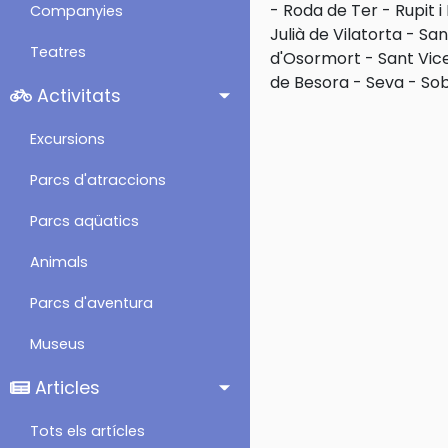
-
Roda de Ter
-
Rupit i
Companyies
Julià de Vilatorta
-
San
Teatres
d'Osormort
-
Sant Vic
de Besora
-
Seva
-
So
Activitats
Excursions
Parcs d'atraccions
Parcs aqüatics
Animals
Parcs d'aventura
Museus
Articles
Tots els artícles