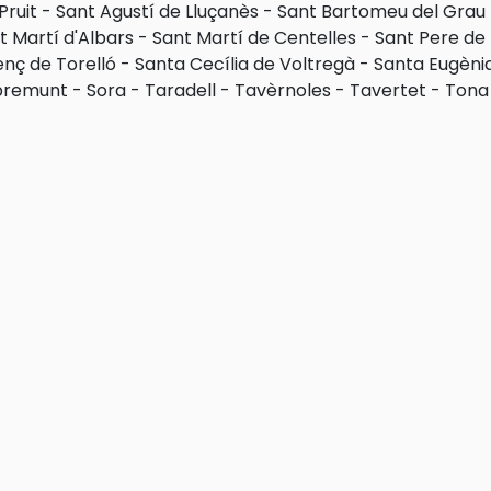
 Pruit
-
Sant Agustí de Lluçanès
-
Sant Bartomeu del Grau
t Martí d'Albars
-
Sant Martí de Centelles
-
Sant Pere de 
enç de Torelló
-
Santa Cecília de Voltregà
-
Santa Eugèni
bremunt
-
Sora
-
Taradell
-
Tavèrnoles
-
Tavertet
-
Tona