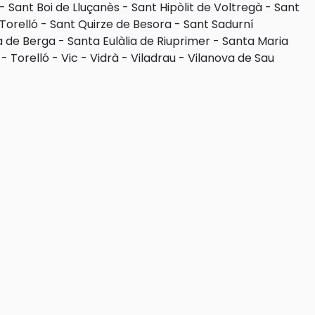
-
Sant Boi de Lluçanès
-
Sant Hipòlit de Voltregà
-
Sant
Torelló
-
Sant Quirze de Besora
-
Sant Sadurní
a de Berga
-
Santa Eulàlia de Riuprimer
-
Santa Maria
-
Torelló
-
Vic
-
Vidrà
-
Viladrau
-
Vilanova de Sau