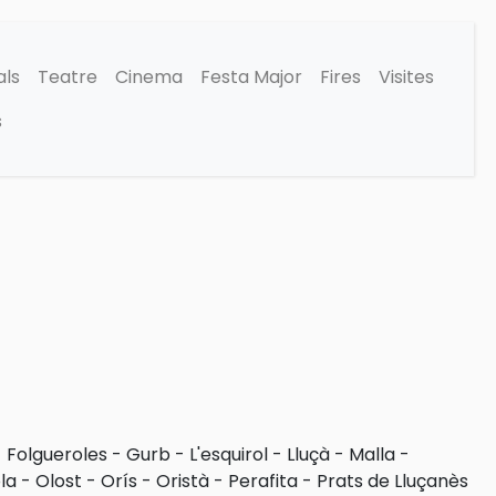
als
Teatre
Cinema
Festa Major
Fires
Visites
s
-
Folgueroles
-
Gurb
-
L'esquirol
-
Lluçà
-
Malla
-
la
-
Olost
-
Orís
-
Oristà
-
Perafita
-
Prats de Lluçanès