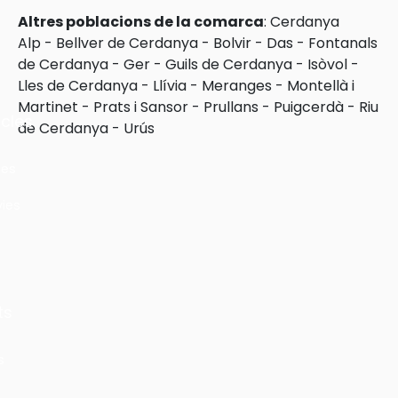
Altres poblacions de la comarca
:
Cerdanya
Alp
-
Bellver de Cerdanya
-
Bolvir
-
Das
-
Fontanals
de Cerdanya
-
Ger
-
Guils de Cerdanya
-
Isòvol
-
Lles de Cerdanya
-
Llívia
-
Meranges
-
Montellà i
Martinet
-
Prats i Sansor
-
Prullans
-
Puigcerdà
-
Riu
cles
de Cerdanya
-
Urús
les
ies
ts
s