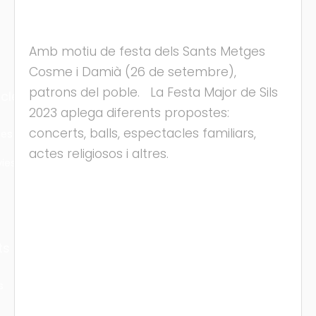
Amb motiu de festa dels Sants Metges
Cosme i Damià (26 de setembre),
patrons del poble. La Festa Major de Sils
cles
2023 aplega diferents propostes:
concerts, balls, espectacles familiars,
les
actes religiosos i altres.
ies
ts
s