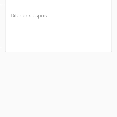
ons
Diferents espais
ra