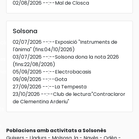
02/08/2026
--:--
Mal de Closca
Solsona
02/07/2026
--:--
Exposició "Instruments de
cles
l'ànima"
(fins:04/10/2026)
03/07/2026
--:--
Solsona dona la nota 2026
les
(fins:22/08/2026)
05/09/2026
--:--
Electrobacasis
ies
09/09/2026
--:--
Gota
27/09/2026
--:--
La Tempesta
23/10/2026
--:--
Club de lectura:"Contraclaror
de Clementina Arderiu"
ts
s
Poblacions amb activitats a Solsonès
Guixers
-
Lladurs
-
Molsosa, la
-
Navès
-
Odèn
-