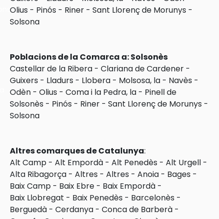
ons
Olius
-
Pinós
-
Riner
-
Sant Llorenç de Morunys
-
Solsona
Poblacions de la Comarca a: Solsonès
Castellar de la Ribera
-
Clariana de Cardener
-
Guixers
-
Lladurs
-
Llobera
-
Molsosa, la
-
Navès
-
ra
Odèn
-
Olius
-
Coma i la Pedra, la
-
Pinell de
Solsonès
-
Pinós
-
Riner
-
Sant Llorenç de Morunys
-
Solsona
Altres comarques de Catalunya
:
Alt Camp
-
Alt Empordà
-
Alt Penedès
-
Alt Urgell
-
Alta Ribagorça
-
Altres
-
Altres
-
Anoia
-
Bages
-
Baix Camp
-
Baix Ebre
-
Baix Empordà
-
Baix Llobregat
-
Baix Penedès
-
Barcelonès
-
Berguedà
-
Cerdanya
-
Conca de Barberà
-