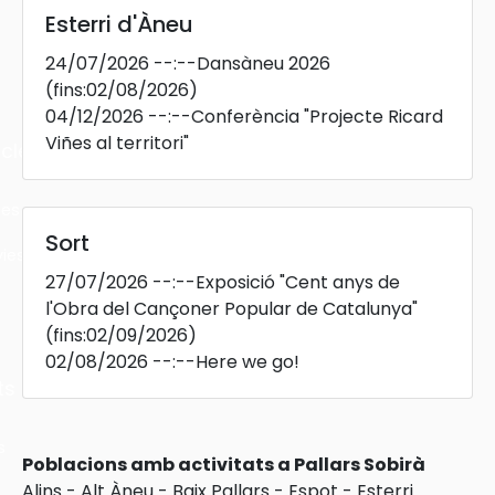
Esterri d'Àneu
24/07/2026
--:--
Dansàneu 2026
(fins:02/08/2026)
04/12/2026
--:--
Conferència "Projecte Ricard
Viñes al territori"
cles
les
Sort
ies
27/07/2026
--:--
Exposició "Cent anys de
l'Obra del Cançoner Popular de Catalunya"
(fins:02/09/2026)
02/08/2026
--:--
Here we go!
ts
s
Poblacions amb activitats a Pallars Sobirà
Alins
-
Alt Àneu
-
Baix Pallars
-
Espot
-
Esterri