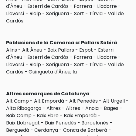
ons
d'Àneu
-
Esterri de Cardós
-
Farrera
-
Lladorre
-
Llavorsí
-
Rialp
-
Soriguera
-
Sort
-
Tírvia
-
Vall de
Cardós
Poblacions de la Comarca a: Pallars Sobirà
Alins
-
Alt Àneu
-
Baix Pallars
-
Espot
-
Esterri
ra
d'Àneu
-
Esterri de Cardós
-
Farrera
-
Lladorre
-
Llavorsí
-
Rialp
-
Soriguera
-
Sort
-
Tírvia
-
Vall de
Cardós
-
Guingueta d'Àneu, la
Altres comarques de Catalunya
:
Alt Camp
-
Alt Empordà
-
Alt Penedès
-
Alt Urgell
-
Alta Ribagorça
-
Altres
-
Altres
-
Anoia
-
Bages
-
Baix Camp
-
Baix Ebre
-
Baix Empordà
-
Baix Llobregat
-
Baix Penedès
-
Barcelonès
-
Berguedà
-
Cerdanya
-
Conca de Barberà
-