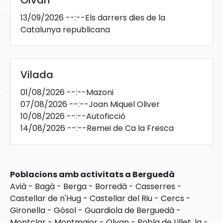
Olvan
ons
13/09/2026
--:--
Els darrers dies de la
Catalunya republicana
Vilada
ra
01/08/2026
--:--
Mazoni
07/08/2026
--:--
Joan Miquel Oliver
10/08/2026
--:--
Autoficció
14/08/2026
--:--
Remei de Ca la Fresca
Poblacions amb activitats a Berguedà
Avià
-
Bagà
-
Berga
-
Borredà
-
Casserres
-
Castellar de n'Hug
-
Castellar del Riu
-
Cercs
-
Gironella
-
Gósol
-
Guardiola de Berguedà
-
Montclar
-
Montmajor
-
Olvan
-
Pobla de Lillet, la
-