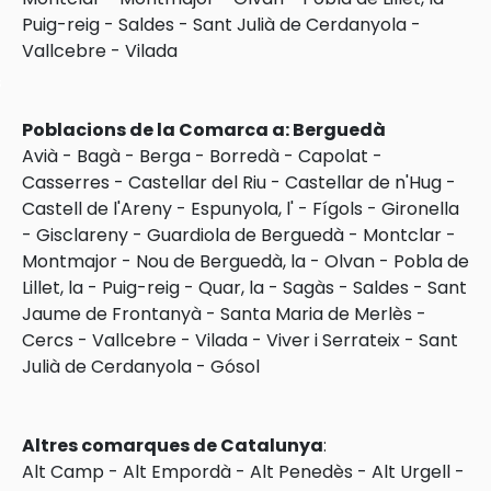
Puig-reig
-
Saldes
-
Sant Julià de Cerdanyola
-
Vallcebre
-
Vilada
s
Poblacions de la Comarca a: Berguedà
Avià
-
Bagà
-
Berga
-
Borredà
-
Capolat
-
Casserres
-
Castellar del Riu
-
Castellar de n'Hug
-
Castell de l'Areny
-
Espunyola, l'
-
Fígols
-
Gironella
-
Gisclareny
-
Guardiola de Berguedà
-
Montclar
-
Montmajor
-
Nou de Berguedà, la
-
Olvan
-
Pobla de
Lillet, la
-
Puig-reig
-
Quar, la
-
Sagàs
-
Saldes
-
Sant
Jaume de Frontanyà
-
Santa Maria de Merlès
-
Cercs
-
Vallcebre
-
Vilada
-
Viver i Serrateix
-
Sant
Julià de Cerdanyola
-
Gósol
Altres comarques de Catalunya
:
Alt Camp
-
Alt Empordà
-
Alt Penedès
-
Alt Urgell
-