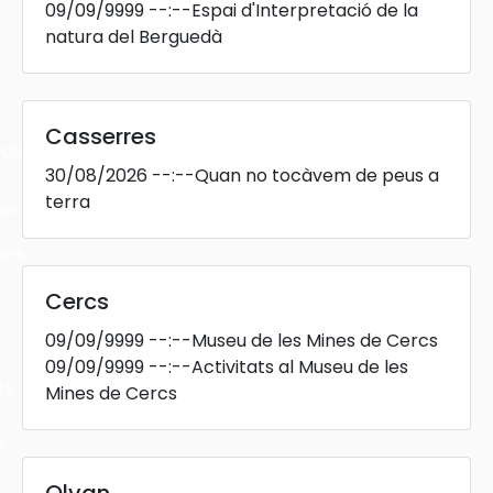
09/09/9999
--:--
Espai d'Interpretació de la
natura del Berguedà
Casserres
cles
30/08/2026
--:--
Quan no tocàvem de peus a
terra
les
ies
Cercs
09/09/9999
--:--
Museu de les Mines de Cercs
09/09/9999
--:--
Activitats al Museu de les
ts
Mines de Cercs
s