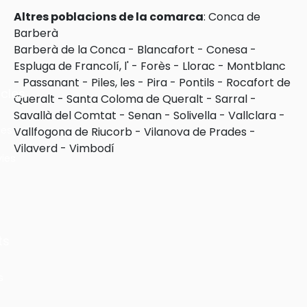
Altres poblacions de la comarca
:
Conca de
Barberà
Barberà de la Conca
-
Blancafort
-
Conesa
-
Espluga de Francolí, l'
-
Forès
-
Llorac
-
Montblanc
-
Passanant
-
Piles, les
-
Pira
-
Pontils
-
Rocafort de
cles
Queralt
-
Santa Coloma de Queralt
-
Sarral
-
Savallà del Comtat
-
Senan
-
Solivella
-
Vallclara
-
les
Vallfogona de Riucorb
-
Vilanova de Prades
-
Vilaverd
-
Vimbodí
ies
ts
s