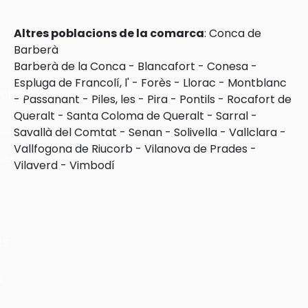
Altres poblacions de la comarca
:
Conca de
Barberà
Barberà de la Conca
-
Blancafort
-
Conesa
-
Espluga de Francolí, l'
-
Forès
-
Llorac
-
Montblanc
cles
-
Passanant
-
Piles, les
-
Pira
-
Pontils
-
Rocafort de
Queralt
-
Santa Coloma de Queralt
-
Sarral
-
les
Savallà del Comtat
-
Senan
-
Solivella
-
Vallclara
-
Vallfogona de Riucorb
-
Vilanova de Prades
-
ies
Vilaverd
-
Vimbodí
ts
s