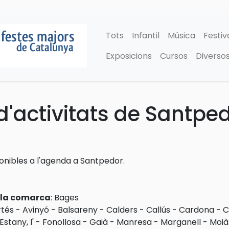
Tots
Infantil
Música
Festiv
Exposicions
Cursos
Diverso
'activitats de Santpe
ponibles a l'agenda a Santpedor.
e la comarca
:
Bages
rtés
-
Avinyó
-
Balsareny
-
Calders
-
Callús
-
Cardona
-
C
Estany, l'
-
Fonollosa
-
Gaià
-
Manresa
-
Marganell
-
Moià