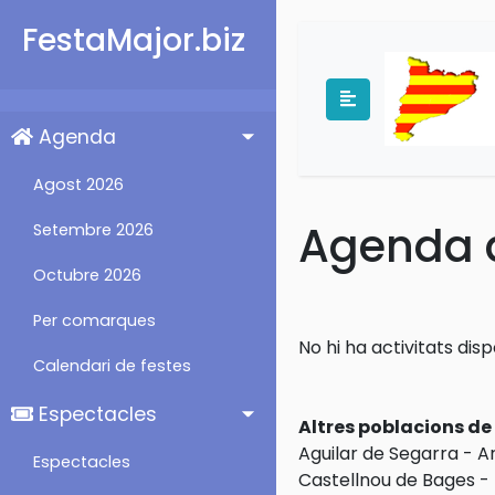
FestaMajor.biz
Agenda
Agost 2026
Agenda d
Setembre 2026
Octubre 2026
Per comarques
No hi ha activitats dis
Calendari de festes
Espectacles
Altres poblacions d
Aguilar de Segarra
-
A
Espectacles
Castellnou de Bages
-