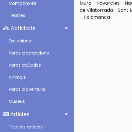
Mura
-
Navarcles
-
Na
Companyies
de Vilatorrada
-
Sant 
Teatres
-
Talamanca
Activitats
Excursions
Parcs d'atraccions
Parcs aqüatics
Animals
Parcs d'aventura
Museus
Articles
Tots els artícles