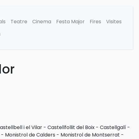
als
Teatre
Cinema
Festa Major
Fires
Visites
s
dor
astellbell i el Vilar
-
Castellfollit del Boix
-
Castellgalí
-
-
Monistrol de Calders
-
Monistrol de Montserrat
-