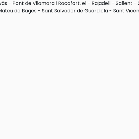
vàs
-
Pont de Vilomara i Rocafort, el
-
Rajadell
-
Sallent
-
Mateu de Bages
-
Sant Salvador de Guardiola
-
Sant Vicen