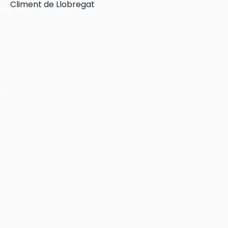
Climent de Llobregat
ons
ra