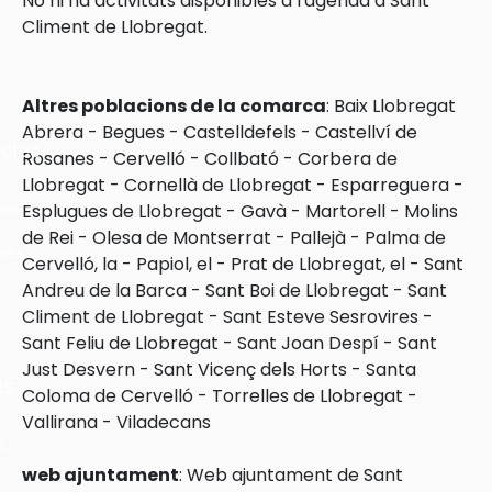
No hi ha activitats disponibles a l'agenda a Sant
Climent de Llobregat.
Altres poblacions de la comarca
:
Baix Llobregat
Abrera
-
Begues
-
Castelldefels
-
Castellví de
cles
Rosanes
-
Cervelló
-
Collbató
-
Corbera de
Llobregat
-
Cornellà de Llobregat
-
Esparreguera
-
les
Esplugues de Llobregat
-
Gavà
-
Martorell
-
Molins
de Rei
-
Olesa de Montserrat
-
Pallejà
-
Palma de
ies
Cervelló, la
-
Papiol, el
-
Prat de Llobregat, el
-
Sant
Andreu de la Barca
-
Sant Boi de Llobregat
-
Sant
Climent de Llobregat
-
Sant Esteve Sesrovires
-
Sant Feliu de Llobregat
-
Sant Joan Despí
-
Sant
Just Desvern
-
Sant Vicenç dels Horts
-
Santa
ts
Coloma de Cervelló
-
Torrelles de Llobregat
-
Vallirana
-
Viladecans
s
web ajuntament
:
Web ajuntament de Sant