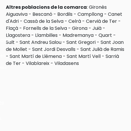
Altres poblacions de la comarca
:
Gironès
Aiguaviva
-
Bescanó
-
Bordils
-
Campllong
-
Canet
d'Adri
-
Cassà de la Selva
-
Celrà
-
Cervià de Ter
-
Flaçà
-
Fornells de la Selva
-
Girona
-
Juià
-
Llagostera
-
Llambilles
-
Madremanya
-
Quart
-
cles
Salt
-
Sant Andreu Salou
-
Sant Gregori
-
Sant Joan
de Mollet
-
Sant Jordi Desvalls
-
Sant Julià de Ramis
les
-
Sant Martí de Llémena
-
Sant Martí Vell
-
Sarrià
de Ter
-
Vilablareix
-
Viladasens
ies
ts
s