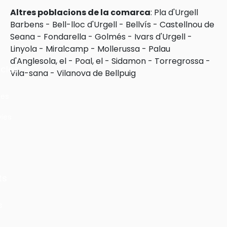
Altres poblacions de la comarca
:
Pla d'Urgell
Barbens
-
Bell-lloc d'Urgell
-
Bellvís
-
Castellnou de
Seana
-
Fondarella
-
Golmés
-
Ivars d'Urgell
-
Linyola
-
Miralcamp
-
Mollerussa
-
Palau
d'Anglesola, el
-
Poal, el
-
Sidamon
-
Torregrossa
-
cles
Vila-sana
-
Vilanova de Bellpuig
les
ies
ts
s