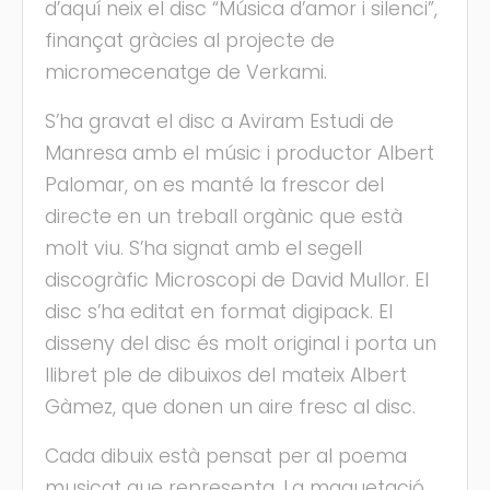
d’aquí neix el disc “Música d’amor i silenci”,
finançat gràcies al projecte de
micromecenatge de Verkami.
S’ha gravat el disc a Aviram Estudi de
Manresa amb el músic i productor Albert
Palomar, on es manté la frescor del
directe en un treball orgànic que està
molt viu. S’ha signat amb el segell
discogràfic Microscopi de David Mullor. El
disc s’ha editat en format digipack. El
disseny del disc és molt original i porta un
llibret ple de dibuixos del mateix Albert
Gàmez, que donen un aire fresc al disc.
Cada dibuix està pensat per al poema
musicat que representa. La maquetació