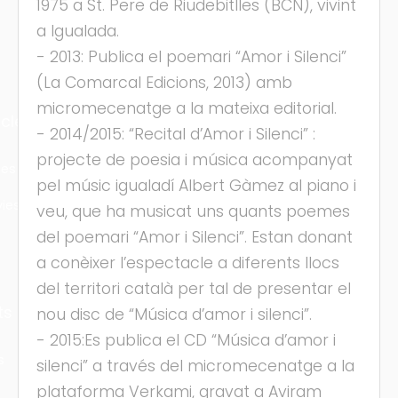
1975 a St. Pere de Riudebitlles (BCN), vivint
a Igualada.
- 2013: Publica el poemari “Amor i Silenci”
(La Comarcal Edicions, 2013) amb
micromecenatge a la mateixa editorial.
cles
- 2014/2015: “Recital d’Amor i Silenci” :
projecte de poesia i música acompanyat
les
pel músic igualadí Albert Gàmez al piano i
ies
veu, que ha musicat uns quants poemes
del poemari “Amor i Silenci”. Estan donant
a conèixer l’espectacle a diferents llocs
del territori català per tal de presentar el
ts
nou disc de “Música d’amor i silenci”.
- 2015:Es publica el CD “Música d’amor i
s
silenci” a través del micromecenatge a la
plataforma Verkami, gravat a Aviram