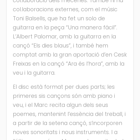
col.laboració dels mecenes. També hi ha
col.laboracions externes, com el músic
Toni Balsells, que ha fet un solo de
guitarra en la peça “Una manera fácil”.
L’Albert Palomar, amb la guitarra en la
cançó “Els dies blaus”, i també hem
comptat amb la gran aportació d’en Cesk
Freixas en la cançó “Ara és l’hora”, amb la
veu i la guitarra.
El disc està format per dues parts; les
primeres sis cançons són amb piano i
veu, i el Marc recita algun dels seus
poemes, mantenint l’essència del treball, i
a partir de la setena cançó, s’incorporen
noves sonoritats i nous instruments. I a