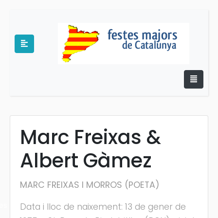
Marc Freixas &
e
Albert Gàmez
MARC FREIXAS I MORROS (POETA)
es
Data i lloc de naixement: 13 de gener de