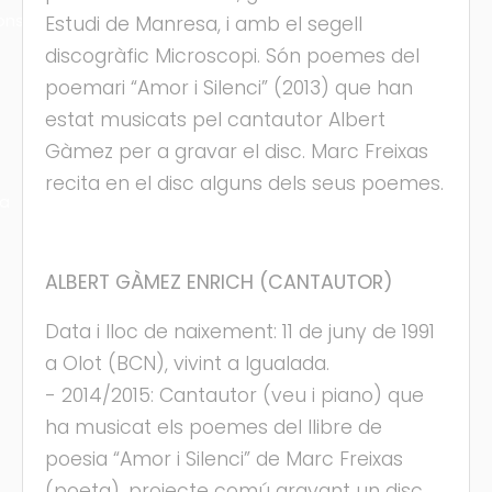
ons
Estudi de Manresa, i amb el segell
discogràfic Microscopi. Són poemes del
poemari “Amor i Silenci” (2013) que han
estat musicats pel cantautor Albert
Gàmez per a gravar el disc. Marc Freixas
recita en el disc alguns dels seus poemes.
ra
ALBERT GÀMEZ ENRICH (CANTAUTOR)
Data i lloc de naixement: 11 de juny de 1991
a Olot (BCN), vivint a Igualada.
- 2014/2015: Cantautor (veu i piano) que
ha musicat els poemes del llibre de
poesia “Amor i Silenci” de Marc Freixas
(poeta), projecte comú gravant un disc