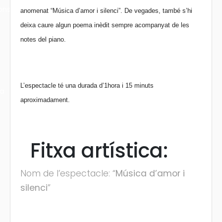
ons
anomenat “Música d’amor i silenci”. De vegades, també s’hi
deixa caure algun poema inèdit sempre acompanyat de les
notes del piano.
L’espectacle té una durada d’1hora i 15 minuts
ra
aproximadament.
Fitxa artística:
Nom de l’espectacle: “
Música d’amor i
silenci
”