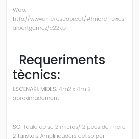
Web:
http://www.microscopi.cat/#!marcfreixas
albertgamez/c22kb
Requeriments
tècnics:
ESCENARI: MIDES
: 4m2 x 4m 2
aproximadament
SO
: Taula de so 2 micros/ 2 peus de micro
2 faristols Amplificadors del so per