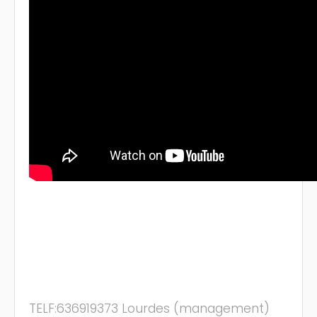
TELF:636919373 Lourdes (management)