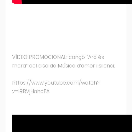
VÍDEO PROMOCIONAL: cançó “Ara és
l’hora” del disc de Música d’amor i silenci.
https://www.youtube.com/watch?
v=IRBVjHahoFA