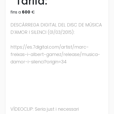
Tarifa:
fins a
600
€
DESCÀRREGA DIGITAL DEL DISC DE MÚSICA
D’AMOR I SILENCI (01/03/2015):
https://es.7digital.com/artist/marc-
freixas-i-albert-gamez/release/musica-
damor-i-silenci?origin=34
VÍDEOCLIP: Seria just i necessari