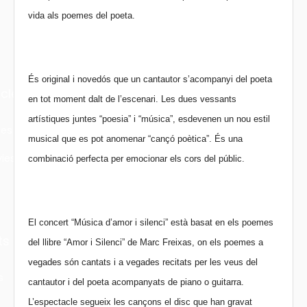
vida als poemes del poeta.
És original i novedós que un cantautor s’acompanyi del poeta
cles
en tot moment dalt de l’escenari. Les dues vessants
artístiques juntes “poesia” i “música”, esdevenen un nou estil
les
musical que es pot anomenar “cançó poètica”. És una
ies
combinació perfecta per emocionar els cors del públic.
El concert “Música d’amor i silenci” està basat en els poemes
ts
del llibre “Amor i Silenci” de Marc Freixas, on els poemes a
vegades són cantats i a vegades recitats per les veus del
s
cantautor i del poeta acompanyats de piano o guitarra.
L’espectacle segueix les cançons el disc que han gravat