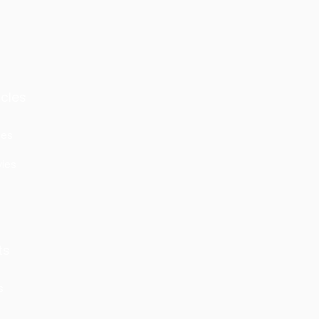
cles
les
ies
ts
s