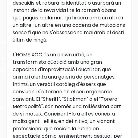
descuidis et robarà la identitat o usurparà un
instant de la teva vida i te la tornarà abans
que puguis reclamar. I ja hi serà amb un altre i
un altre i un altre en una cadena de mutacions
sense fi que no s'obssessiona mai amb el destí
últim de ningú.
cles
L'HOME XOC és un clown urbà, un
les
transformista qüotidià amb una gran
capacitat d'improvització i ductilitat, que
ies
anima i alenta una galeria de personatges
íntims, un versàtil catàleg d'éssers que
conviuen i s'alternen en el seu organisme
canviant. El "Sheriff", "Stickman" o el "Torero
Metropolità", són només una mil.lèssima part
ts
de sí mateix. Coneixent-lo a ell es coneix a
molta gent... ell és, en definitiva, un vianant
s
professional que recicla la rutina en
espectacle còmic, eminentment gestual, per