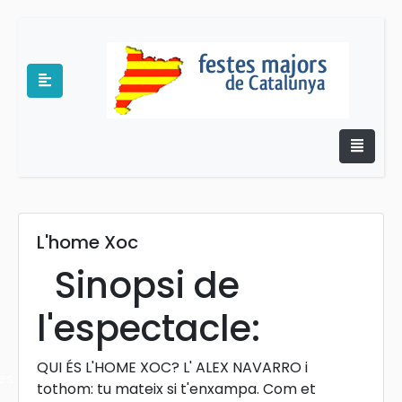
L'home Xoc
e
Sinopsi de
l'espectacle:
QUI ÉS L'HOME XOC? L' ALEX NAVARRO i
es
tothom: tu mateix si t'enxampa. Com et