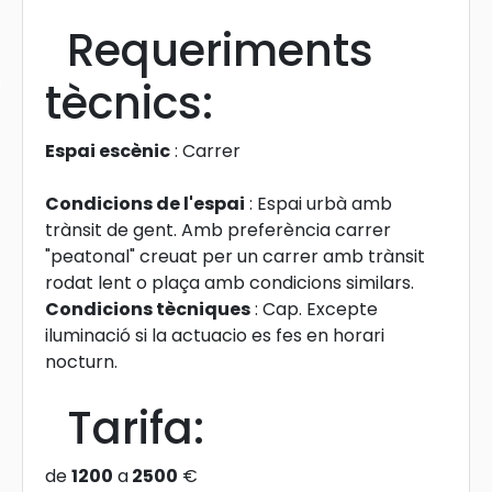
Requeriments
s
tècnics:
Espai escènic
: Carrer
Condicions de l'espai
: Espai urbà amb
trànsit de gent. Amb preferència carrer
"peatonal" creuat per un carrer amb trànsit
rodat lent o plaça amb condicions similars.
Condicions tècniques
: Cap. Excepte
iluminació si la actuacio es fes en horari
nocturn.
Tarifa:
de
1200
a
2500
€