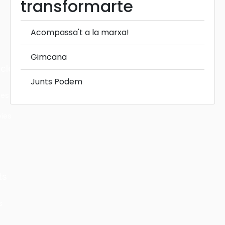
transformarte
Acompassa't a la marxa!
Gimcana
cles
Junts Podem
les
ies
ts
s